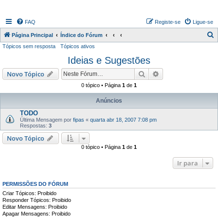
FAQ
Registe-se
Ligue-se
P
Página Principal
Índice do Fórum
Tópicos sem resposta
Tópicos ativos
e
Ideias e Sugestões
s
q
Pesquisar
Pesquisa avançada
Novo Tópico
u
0 tópico • Página
1
de
1
i
Anúncios
s
TODO
a
Última Mensagem por
fipas
«
quarta abr 18, 2007 7:08 pm
Respostas:
3
r
Novo Tópico
0 tópico • Página
1
de
1
Ir para
PERMISSÕES DO FÓRUM
Criar Tópicos: Proibido
Responder Tópicos: Proibido
Editar Mensagens: Proibido
Apagar Mensagens: Proibido