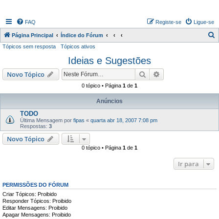
FAQ
Registe-se
Ligue-se
P
Página Principal
Índice do Fórum
Tópicos sem resposta
Tópicos ativos
e
Ideias e Sugestões
s
q
Pesquisar
Pesquisa avançada
Novo Tópico
u
0 tópico • Página
1
de
1
i
Anúncios
s
TODO
a
Última Mensagem por
fipas
«
quarta abr 18, 2007 7:08 pm
Respostas:
3
r
Novo Tópico
0 tópico • Página
1
de
1
Ir para
PERMISSÕES DO FÓRUM
Criar Tópicos: Proibido
Responder Tópicos: Proibido
Editar Mensagens: Proibido
Apagar Mensagens: Proibido