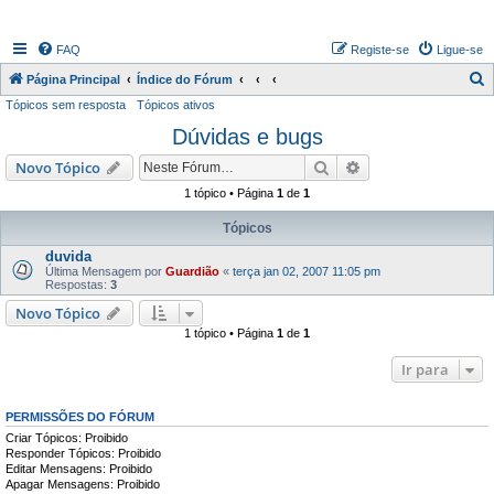
FAQ
Registe-se
Ligue-se
P
Página Principal
Índice do Fórum
Tópicos sem resposta
Tópicos ativos
e
Dúvidas e bugs
s
q
Pesquisar
Pesquisa avançada
Novo Tópico
u
1 tópico • Página
1
de
1
i
Tópicos
s
duvida
a
Última Mensagem por
Guardião
«
terça jan 02, 2007 11:05 pm
Respostas:
3
r
Novo Tópico
1 tópico • Página
1
de
1
Ir para
PERMISSÕES DO FÓRUM
Criar Tópicos: Proibido
Responder Tópicos: Proibido
Editar Mensagens: Proibido
Apagar Mensagens: Proibido