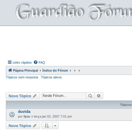
Links rápidos
FAQ
Página Principal
Índice do Fórum
Tópicos sem resposta
Tópicos ativos
Pesquisar
Pesquisa avança
Novo Tópico
Tópicos
duvida
por
fipas
»
terça jan 02, 2007 7:01 pm
Novo Tópico