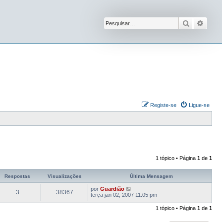
Pesquisar
Pesqu
Registe-se
Ligue-se
1 tópico • Página
1
de
1
Respostas
Visualizações
Última Mensagem
por
Guardião
3
38367
terça jan 02, 2007 11:05 pm
1 tópico • Página
1
de
1