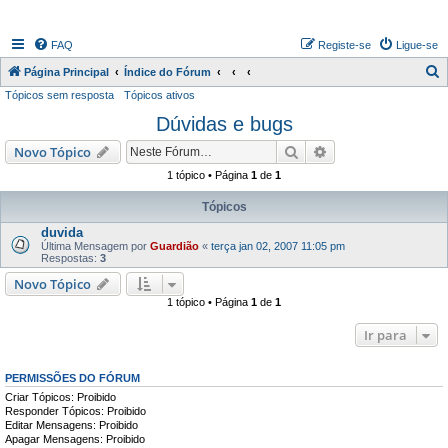
FAQ
Registe-se
Ligue-se
P
Página Principal
Índice do Fórum
Tópicos sem resposta
Tópicos ativos
e
Dúvidas e bugs
s
q
Pesquisar
Pesquisa avançada
Novo Tópico
u
1 tópico • Página
1
de
1
i
Tópicos
s
duvida
a
Última Mensagem por
Guardião
«
terça jan 02, 2007 11:05 pm
Respostas:
3
r
Novo Tópico
1 tópico • Página
1
de
1
Ir para
PERMISSÕES DO FÓRUM
Criar Tópicos: Proibido
Responder Tópicos: Proibido
Editar Mensagens: Proibido
Apagar Mensagens: Proibido