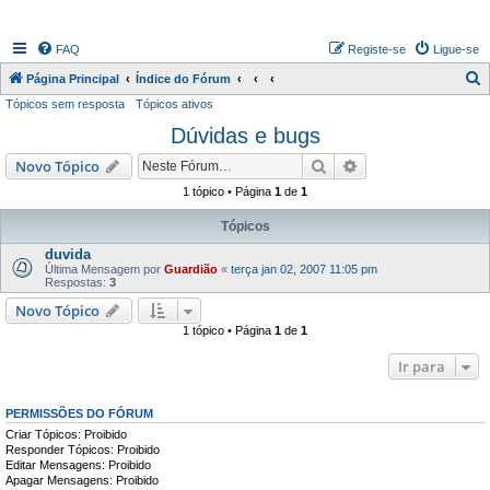
FAQ
Registe-se
Ligue-se
P
Página Principal
Índice do Fórum
Tópicos sem resposta
Tópicos ativos
e
Dúvidas e bugs
s
q
Pesquisar
Pesquisa avançada
Novo Tópico
u
1 tópico • Página
1
de
1
i
Tópicos
s
duvida
a
Última Mensagem por
Guardião
«
terça jan 02, 2007 11:05 pm
Respostas:
3
r
Novo Tópico
1 tópico • Página
1
de
1
Ir para
PERMISSÕES DO FÓRUM
Criar Tópicos: Proibido
Responder Tópicos: Proibido
Editar Mensagens: Proibido
Apagar Mensagens: Proibido