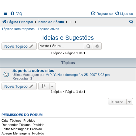
FAQ
Registe-se
Ligue-se
P
Página Principal
Índice do Fórum
Tópicos sem resposta
Tópicos ativos
e
Ideias e Sugestões
s
q
Pesquisar
Pesquisa avançada
Novo Tópico
u
1 tópico • Página
1
de
1
i
Tópicos
s
Suporte a outros sites
a
Última Mensagem por
MrPsYcHo
«
domingo fev 25, 2007 5:02 pm
Respostas:
1
r
Novo Tópico
1 tópico • Página
1
de
1
Ir para
PERMISSÕES DO FÓRUM
Criar Tópicos: Proibido
Responder Tópicos: Proibido
Editar Mensagens: Proibido
Apagar Mensagens: Proibido