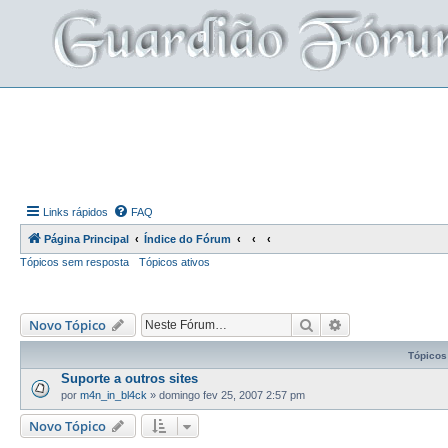
Links rápidos
FAQ
Página Principal
Índice do Fórum
Tópicos sem resposta
Tópicos ativos
Pesquisar
Pesquisa avança
Novo Tópico
Tópicos
Suporte a outros sites
por
m4n_in_bl4ck
»
domingo fev 25, 2007 2:57 pm
Novo Tópico