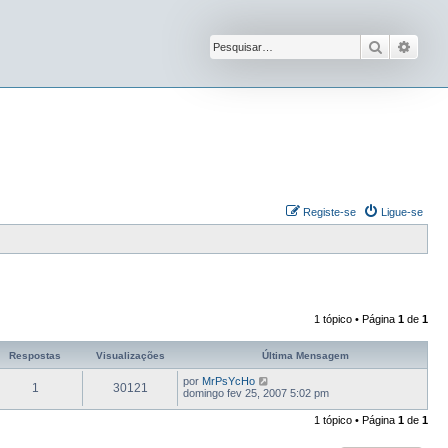
Pesquisar
Pesqu
Registe-se
Ligue-se
1 tópico • Página
1
de
1
Respostas
Visualizações
Última Mensagem
por
MrPsYcHo
1
30121
domingo fev 25, 2007 5:02 pm
1 tópico • Página
1
de
1