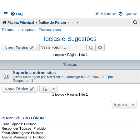
FAQ
Registe-se
Ligue-se
P
Página Principal
Índice do Fórum
Tópicos sem resposta
Tópicos ativos
e
Ideias e Sugestões
s
q
Pesquisar
Pesquisa avançada
Novo Tópico
u
1 tópico • Página
1
de
1
i
Tópicos
s
Suporte a outros sites
a
Última Mensagem por
MrPsYcHo
«
domingo fev 25, 2007 5:02 pm
Respostas:
1
r
Novo Tópico
1 tópico • Página
1
de
1
Ir para
PERMISSÕES DO FÓRUM
Criar Tópicos: Proibido
Responder Tópicos: Proibido
Editar Mensagens: Proibido
Apagar Mensagens: Proibido