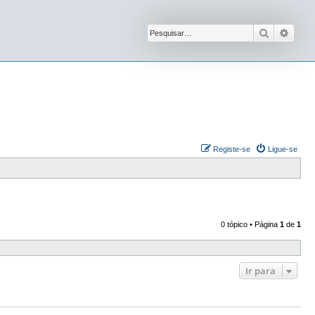
Pesquisar
Pesqu
Registe-se
Ligue-se
0 tópico • Página
1
de
1
Ir para