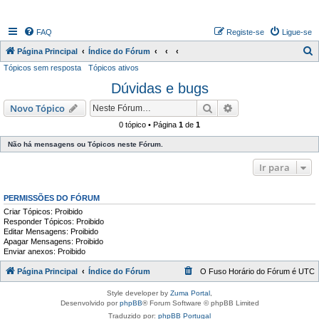
FAQ
Registe-se
Ligue-se
P
Página Principal
Índice do Fórum
Tópicos sem resposta
Tópicos ativos
e
Dúvidas e bugs
s
q
Pesquisar
Pesquisa avançada
Novo Tópico
u
0 tópico • Página
1
de
1
i
Não há mensagens ou Tópicos neste Fórum.
s
Ir para
a
r
PERMISSÕES DO FÓRUM
Criar Tópicos: Proibido
Responder Tópicos: Proibido
Editar Mensagens: Proibido
Apagar Mensagens: Proibido
Enviar anexos: Proibido
Página Principal
Índice do Fórum
O Fuso Horário do Fórum é
UTC
Style developer by
Zuma Portal
,
Desenvolvido por
phpBB
® Forum Software © phpBB Limited
Traduzido por:
phpBB Portugal