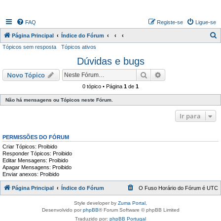
FAQ
Registe-se
Ligue-se
P
Página Principal
Índice do Fórum
Tópicos sem resposta
Tópicos ativos
e
Dúvidas e bugs
s
q
Pesquisar
Pesquisa avançada
Novo Tópico
u
0 tópico • Página
1
de
1
i
Não há mensagens ou Tópicos neste Fórum.
s
Ir para
a
r
PERMISSÕES DO FÓRUM
Criar Tópicos: Proibido
Responder Tópicos: Proibido
Editar Mensagens: Proibido
Apagar Mensagens: Proibido
Enviar anexos: Proibido
Página Principal
Índice do Fórum
O Fuso Horário do Fórum é
UTC
Style developer by
Zuma Portal
,
Desenvolvido por
phpBB
® Forum Software © phpBB Limited
Traduzido por:
phpBB Portugal