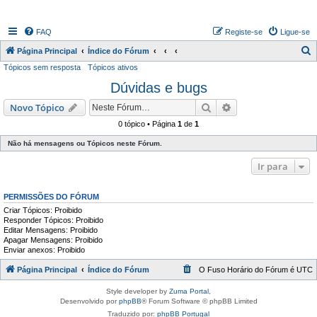
FAQ
Registe-se
Ligue-se
P
Página Principal
Índice do Fórum
Tópicos sem resposta
Tópicos ativos
e
Dúvidas e bugs
s
q
Pesquisar
Pesquisa avançada
Novo Tópico
u
0 tópico • Página
1
de
1
i
Não há mensagens ou Tópicos neste Fórum.
s
Ir para
a
r
PERMISSÕES DO FÓRUM
Criar Tópicos: Proibido
Responder Tópicos: Proibido
Editar Mensagens: Proibido
Apagar Mensagens: Proibido
Enviar anexos: Proibido
Página Principal
Índice do Fórum
O Fuso Horário do Fórum é
UTC
Style developer by
Zuma Portal
,
Desenvolvido por
phpBB
® Forum Software © phpBB Limited
Traduzido por:
phpBB Portugal