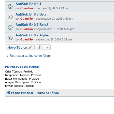
AntiSub Br 0.8.1
por
Guardião
»
terça jan 11, 2005 1:19 pm
AntiSub Br 0.8 Beta
por
Guardião
»
segunda jan 03, 2005 3:57 pm
AntiSub Br 0.7 Beta2
por
Guardião
»
segunda nov 01, 2004 5:39 pm
AntiSub Br 0.7 Alpha
por
Guardião
»
sábado out 30, 2004 6:32 pm
Novo Tópico
Regressar ao índice do fórum
PERMISSÕES DO FÓRUM
Criar Tópicos: Proibido
Responder Tópicos: Proibido
Editar Mensagens: Proibido
Apagar Mensagens: Proibido
Enviar anexos: Proibido
Página Principal
Índice do Fórum