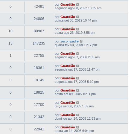
por
Guardião
0
42491
segunda ago 08, 2022 10:35 am
por
Guardião
0
24006
quinta set 05, 2019 10:44 pm
por
Guardião
10
80967
sexta ago 23, 2019 3:58 pm
por
zecompadre
13
147235
quarta fev 04, 2009 11:17 pm
por
Guardião
1
22755
segunda ago 07, 2006 2:05 am
por
Guardião
0
18361
segunda out 17, 2005 11:47 pm
por
Guardião
0
18149
segunda out 17, 2005 5:10 pm
por
Guardião
0
18825
sexta set 09, 2005 10:11 pm
por
Guardião
0
17700
terça set 06, 2005 1:59 am
por
Guardião
0
21342
domingo abr 24, 2005 12:53 am
por
Guardião
0
22941
sexta jan 14, 2005 6:04 pm