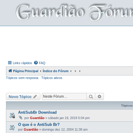
Links rápidos
FAQ
Página Principal
Índice do Fórum
Tópicos sem resposta
Tópicos ativos
Pesquisar
Pesquisa avança
Novo Tópico
Tópicos
AntiSubBr Download
por
Guardião
»
sábado jan 19, 2019 5:04 pm
O que é o AntiSub Br?
por
Guardião
»
domingo dez 12, 2004 11:38 am