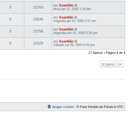
por
Guardião
0
22263
terça jan 11, 2005 1:19 pm
por
Guardião
0
23036
segunda jan 03, 2005 3:57 pm
por
Guardião
0
23756
segunda nov 01, 2004 5:39 pm
por
Guardião
0
22429
sábado out 30, 2004 6:32 pm
17 tópicos • Página
1
de
1
Ir para
Apagar cookies
O Fuso Horário do Fórum é
UTC