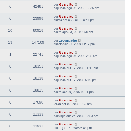
por
Guardião
0
42481
segunda ago 08, 2022 10:35 am
por
Guardião
0
23998
quinta set 05, 2019 10:44 pm
por
Guardião
10
80918
sexta ago 23, 2019 3:58 pm
por
zecompadre
13
147169
quarta fev 04, 2009 11:17 pm
por
Guardião
1
22741
segunda ago 07, 2006 2:05 am
por
Guardião
0
18351
segunda out 17, 2005 11:47 pm
por
Guardião
0
18138
segunda out 17, 2005 5:10 pm
por
Guardião
0
18815
sexta set 09, 2005 10:11 pm
por
Guardião
0
17690
terça set 06, 2005 1:59 am
por
Guardião
0
21333
domingo abr 24, 2005 12:53 am
por
Guardião
0
22931
sexta jan 14, 2005 6:04 pm