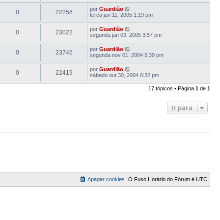
por
Guardião
0
22256
terça jan 11, 2005 1:19 pm
por
Guardião
0
23022
segunda jan 03, 2005 3:57 pm
por
Guardião
0
23746
segunda nov 01, 2004 5:39 pm
por
Guardião
0
22419
sábado out 30, 2004 6:32 pm
17 tópicos • Página
1
de
1
Ir para
Apagar cookies
O Fuso Horário do Fórum é
UTC