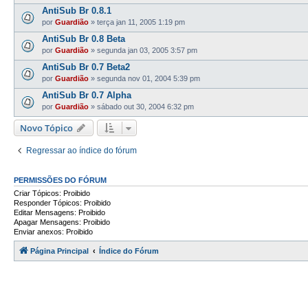
AntiSub Br 0.8.1
por
Guardião
»
terça jan 11, 2005 1:19 pm
AntiSub Br 0.8 Beta
por
Guardião
»
segunda jan 03, 2005 3:57 pm
AntiSub Br 0.7 Beta2
por
Guardião
»
segunda nov 01, 2004 5:39 pm
AntiSub Br 0.7 Alpha
por
Guardião
»
sábado out 30, 2004 6:32 pm
Novo Tópico
Regressar ao índice do fórum
PERMISSÕES DO FÓRUM
Criar Tópicos: Proibido
Responder Tópicos: Proibido
Editar Mensagens: Proibido
Apagar Mensagens: Proibido
Enviar anexos: Proibido
Página Principal
Índice do Fórum