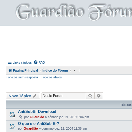
Links rápidos
FAQ
Página Principal
Índice do Fórum
Tópicos sem resposta
Tópicos ativos
Pesquisar
Pesquisa avança
Novo Tópico
Tópicos
AntiSubBr Download
por
Guardião
»
sábado jan 19, 2019 5:04 pm
O que é o AntiSub Br?
por
Guardião
»
domingo dez 12, 2004 11:38 am