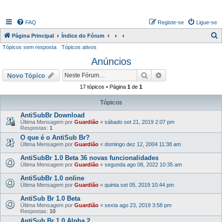
FAQ
Registe-se
Ligue-se
P
Página Principal
Índice do Fórum
Tópicos sem resposta
Tópicos ativos
e
Anúncios
s
q
Pesquisar
Pesquisa avançada
Novo Tópico
u
17 tópicos • Página
1
de
1
i
Tópicos
s
AntiSubBr Download
a
Última Mensagem por
Guardião
«
sábado set 21, 2019 2:07 pm
Respostas:
1
r
O que é o AntiSub Br?
Última Mensagem por
Guardião
«
domingo dez 12, 2004 11:38 am
AntiSubBr 1.0 Beta 36 novas funcionalidades
Última Mensagem por
Guardião
«
segunda ago 08, 2022 10:35 am
AntiSubBr 1.0 online
Última Mensagem por
Guardião
«
quinta set 05, 2019 10:44 pm
AntiSub Br 1.0 Beta
Última Mensagem por
Guardião
«
sexta ago 23, 2019 3:58 pm
Respostas:
10
AntiSub Br 1.0 Alpha 2