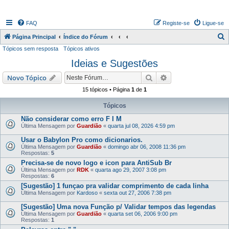
FAQ
Registe-se
Ligue-se
P
Página Principal
Índice do Fórum
Tópicos sem resposta
Tópicos ativos
e
Ideias e Sugestões
s
q
Pesquisar
Pesquisa avançada
Novo Tópico
u
15 tópicos • Página
1
de
1
i
Tópicos
s
Não considerar como erro F I M
a
Última Mensagem por
Guardião
«
quarta jul 08, 2026 4:59 pm
r
Usar o Babylon Pro como dicionarios.
Última Mensagem por
Guardião
«
domingo abr 06, 2008 11:36 pm
Respostas:
5
Precisa-se de novo logo e icon para AntiSub Br
Última Mensagem por
RDK
«
quarta ago 29, 2007 3:08 pm
Respostas:
6
[Sugestão] 1 funçao pra validar comprimento de cada linha
Última Mensagem por
Kardoso
«
sexta out 27, 2006 7:38 pm
[Sugestão] Uma nova Função p/ Validar tempos das legendas
Última Mensagem por
Guardião
«
quarta set 06, 2006 9:00 pm
Respostas:
1