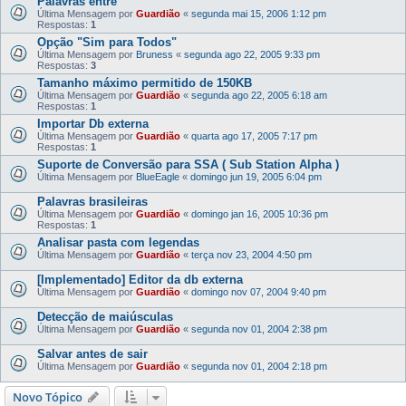
Palavras entre " "
Última Mensagem por
Guardião
«
segunda mai 15, 2006 1:12 pm
Respostas:
1
Opção "Sim para Todos"
Última Mensagem por
Bruness
«
segunda ago 22, 2005 9:33 pm
Respostas:
3
Tamanho máximo permitido de 150KB
Última Mensagem por
Guardião
«
segunda ago 22, 2005 6:18 am
Respostas:
1
Importar Db externa
Última Mensagem por
Guardião
«
quarta ago 17, 2005 7:17 pm
Respostas:
1
Suporte de Conversão para SSA ( Sub Station Alpha )
Última Mensagem por
BlueEagle
«
domingo jun 19, 2005 6:04 pm
Palavras brasileiras
Última Mensagem por
Guardião
«
domingo jan 16, 2005 10:36 pm
Respostas:
1
Analisar pasta com legendas
Última Mensagem por
Guardião
«
terça nov 23, 2004 4:50 pm
[Implementado] Editor da db externa
Última Mensagem por
Guardião
«
domingo nov 07, 2004 9:40 pm
Detecção de maiúsculas
Última Mensagem por
Guardião
«
segunda nov 01, 2004 2:38 pm
Salvar antes de sair
Última Mensagem por
Guardião
«
segunda nov 01, 2004 2:18 pm
Novo Tópico