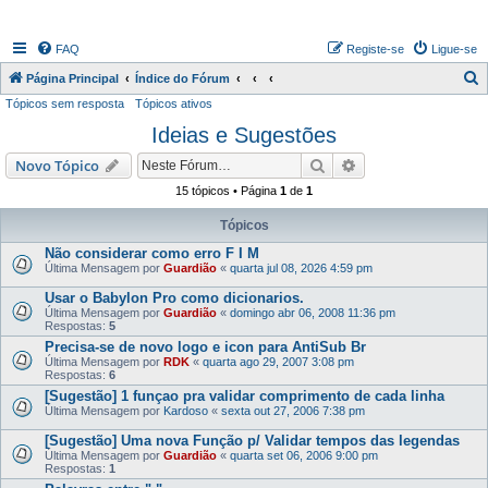
FAQ
Registe-se
Ligue-se
P
Página Principal
Índice do Fórum
Tópicos sem resposta
Tópicos ativos
e
Ideias e Sugestões
s
q
Pesquisar
Pesquisa avançada
Novo Tópico
u
15 tópicos • Página
1
de
1
i
Tópicos
s
Não considerar como erro F I M
a
Última Mensagem por
Guardião
«
quarta jul 08, 2026 4:59 pm
r
Usar o Babylon Pro como dicionarios.
Última Mensagem por
Guardião
«
domingo abr 06, 2008 11:36 pm
Respostas:
5
Precisa-se de novo logo e icon para AntiSub Br
Última Mensagem por
RDK
«
quarta ago 29, 2007 3:08 pm
Respostas:
6
[Sugestão] 1 funçao pra validar comprimento de cada linha
Última Mensagem por
Kardoso
«
sexta out 27, 2006 7:38 pm
[Sugestão] Uma nova Função p/ Validar tempos das legendas
Última Mensagem por
Guardião
«
quarta set 06, 2006 9:00 pm
Respostas:
1