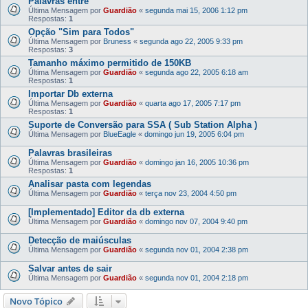
Palavras entre " "
Última Mensagem por
Guardião
«
segunda mai 15, 2006 1:12 pm
Respostas:
1
Opção "Sim para Todos"
Última Mensagem por
Bruness
«
segunda ago 22, 2005 9:33 pm
Respostas:
3
Tamanho máximo permitido de 150KB
Última Mensagem por
Guardião
«
segunda ago 22, 2005 6:18 am
Respostas:
1
Importar Db externa
Última Mensagem por
Guardião
«
quarta ago 17, 2005 7:17 pm
Respostas:
1
Suporte de Conversão para SSA ( Sub Station Alpha )
Última Mensagem por
BlueEagle
«
domingo jun 19, 2005 6:04 pm
Palavras brasileiras
Última Mensagem por
Guardião
«
domingo jan 16, 2005 10:36 pm
Respostas:
1
Analisar pasta com legendas
Última Mensagem por
Guardião
«
terça nov 23, 2004 4:50 pm
[Implementado] Editor da db externa
Última Mensagem por
Guardião
«
domingo nov 07, 2004 9:40 pm
Detecção de maiúsculas
Última Mensagem por
Guardião
«
segunda nov 01, 2004 2:38 pm
Salvar antes de sair
Última Mensagem por
Guardião
«
segunda nov 01, 2004 2:18 pm
Novo Tópico