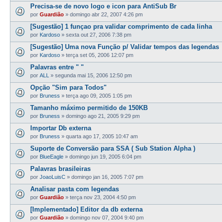
Precisa-se de novo logo e icon para AntiSub Br
por
Guardião
»
domingo abr 22, 2007 4:26 pm
[Sugestão] 1 funçao pra validar comprimento de cada linha
por
Kardoso
»
sexta out 27, 2006 7:38 pm
[Sugestão] Uma nova Função p/ Validar tempos das legendas
por
Kardoso
»
terça set 05, 2006 12:07 pm
Palavras entre " "
por
ALL
»
segunda mai 15, 2006 12:50 pm
Opção "Sim para Todos"
por
Bruness
»
terça ago 09, 2005 1:05 pm
Tamanho máximo permitido de 150KB
por
Bruness
»
domingo ago 21, 2005 9:29 pm
Importar Db externa
por
Bruness
»
quarta ago 17, 2005 10:47 am
Suporte de Conversão para SSA ( Sub Station Alpha )
por
BlueEagle
»
domingo jun 19, 2005 6:04 pm
Palavras brasileiras
por
JoaoLuisC
»
domingo jan 16, 2005 7:07 pm
Analisar pasta com legendas
por
Guardião
»
terça nov 23, 2004 4:50 pm
[Implementado] Editor da db externa
por
Guardião
»
domingo nov 07, 2004 9:40 pm