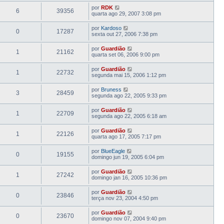
por
RDK
6
39356
quarta ago 29, 2007 3:08 pm
por
Kardoso
0
17287
sexta out 27, 2006 7:38 pm
por
Guardião
1
21162
quarta set 06, 2006 9:00 pm
por
Guardião
1
22732
segunda mai 15, 2006 1:12 pm
por
Bruness
3
28459
segunda ago 22, 2005 9:33 pm
por
Guardião
1
22709
segunda ago 22, 2005 6:18 am
por
Guardião
1
22126
quarta ago 17, 2005 7:17 pm
por
BlueEagle
0
19155
domingo jun 19, 2005 6:04 pm
por
Guardião
1
27242
domingo jan 16, 2005 10:36 pm
por
Guardião
0
23846
terça nov 23, 2004 4:50 pm
por
Guardião
0
23670
domingo nov 07, 2004 9:40 pm