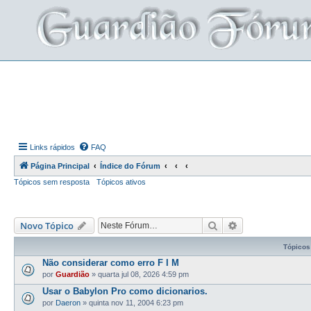
Links rápidos
FAQ
Página Principal
Índice do Fórum
Tópicos sem resposta
Tópicos ativos
Pesquisar
Pesquisa avança
Novo Tópico
Tópicos
Não considerar como erro F I M
por
Guardião
»
quarta jul 08, 2026 4:59 pm
Usar o Babylon Pro como dicionarios.
por
Daeron
»
quinta nov 11, 2004 6:23 pm