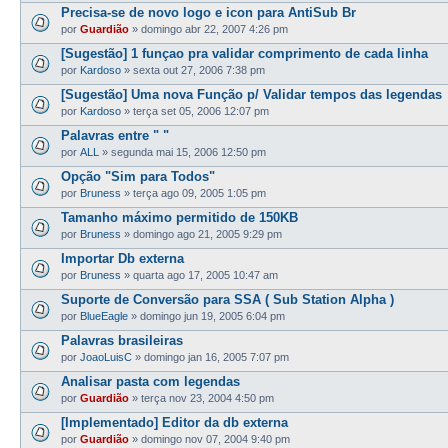
Precisa-se de novo logo e icon para AntiSub Br
por
Guardião
»
domingo abr 22, 2007 4:26 pm
[Sugestão] 1 funçao pra validar comprimento de cada linha
por
Kardoso
»
sexta out 27, 2006 7:38 pm
[Sugestão] Uma nova Função p/ Validar tempos das legendas
por
Kardoso
»
terça set 05, 2006 12:07 pm
Palavras entre " "
por
ALL
»
segunda mai 15, 2006 12:50 pm
Opção "Sim para Todos"
por
Bruness
»
terça ago 09, 2005 1:05 pm
Tamanho máximo permitido de 150KB
por
Bruness
»
domingo ago 21, 2005 9:29 pm
Importar Db externa
por
Bruness
»
quarta ago 17, 2005 10:47 am
Suporte de Conversão para SSA ( Sub Station Alpha )
por
BlueEagle
»
domingo jun 19, 2005 6:04 pm
Palavras brasileiras
por
JoaoLuisC
»
domingo jan 16, 2005 7:07 pm
Analisar pasta com legendas
por
Guardião
»
terça nov 23, 2004 4:50 pm
[Implementado] Editor da db externa
por
Guardião
»
domingo nov 07, 2004 9:40 pm