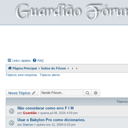
Links rápidos
FAQ
Página Principal
Índice do Fórum
Tópicos sem resposta
Tópicos ativos
Pesquisar
Pesquisa avança
Novo Tópico
Tópicos
Não considerar como erro F I M
por
Guardião
»
quarta jul 08, 2026 4:59 pm
Usar o Babylon Pro como dicionarios.
por
Daeron
»
quinta nov 11, 2004 6:23 pm