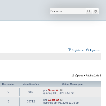
Pesquisar
Pesqu
Registe-se
Ligue-se
15 tópicos • Página
1
de
1
Respostas
Visualizações
Última Mensagem
por
Guardião
0
982
quarta jul 08, 2026 4:59 pm
por
Guardião
5
55712
domingo abr 06, 2008 11:36 pm