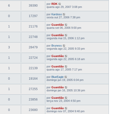
por
RDK
6
39390
quarta ago 29, 2007 3:08 pm
por
Kardoso
0
17297
sexta out 27, 2006 7:38 pm
por
Guardião
1
21176
quarta set 06, 2006 9:00 pm
por
Guardião
1
22748
segunda mai 15, 2006 1:12 pm
por
Bruness
3
28479
segunda ago 22, 2005 9:33 pm
por
Guardião
1
22724
segunda ago 22, 2005 6:18 am
por
Guardião
1
22139
quarta ago 17, 2005 7:17 pm
por
BlueEagle
0
19164
domingo jun 19, 2005 6:04 pm
por
Guardião
1
27255
domingo jan 16, 2005 10:36 pm
por
Guardião
0
23856
terça nov 23, 2004 4:50 pm
por
Guardião
0
23680
domingo nov 07, 2004 9:40 pm