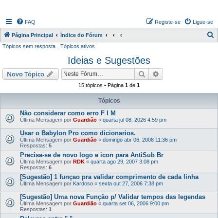
FAQ
Registe-se
Ligue-se
P
Página Principal
Índice do Fórum
Tópicos sem resposta
Tópicos ativos
e
Ideias e Sugestões
s
q
Pesquisar
Pesquisa avançada
Novo Tópico
u
15 tópicos • Página
1
de
1
i
Tópicos
s
Não considerar como erro F I M
a
Última Mensagem por
Guardião
«
quarta jul 08, 2026 4:59 pm
r
Usar o Babylon Pro como dicionarios.
Última Mensagem por
Guardião
«
domingo abr 06, 2008 11:36 pm
Respostas:
5
Precisa-se de novo logo e icon para AntiSub Br
Última Mensagem por
RDK
«
quarta ago 29, 2007 3:08 pm
Respostas:
6
[Sugestão] 1 funçao pra validar comprimento de cada linha
Última Mensagem por
Kardoso
«
sexta out 27, 2006 7:38 pm
[Sugestão] Uma nova Função p/ Validar tempos das legendas
Última Mensagem por
Guardião
«
quarta set 06, 2006 9:00 pm
Respostas:
1