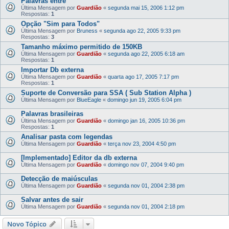
Palavras entre " "
Última Mensagem por
Guardião
«
segunda mai 15, 2006 1:12 pm
Respostas:
1
Opção "Sim para Todos"
Última Mensagem por
Bruness
«
segunda ago 22, 2005 9:33 pm
Respostas:
3
Tamanho máximo permitido de 150KB
Última Mensagem por
Guardião
«
segunda ago 22, 2005 6:18 am
Respostas:
1
Importar Db externa
Última Mensagem por
Guardião
«
quarta ago 17, 2005 7:17 pm
Respostas:
1
Suporte de Conversão para SSA ( Sub Station Alpha )
Última Mensagem por
BlueEagle
«
domingo jun 19, 2005 6:04 pm
Palavras brasileiras
Última Mensagem por
Guardião
«
domingo jan 16, 2005 10:36 pm
Respostas:
1
Analisar pasta com legendas
Última Mensagem por
Guardião
«
terça nov 23, 2004 4:50 pm
[Implementado] Editor da db externa
Última Mensagem por
Guardião
«
domingo nov 07, 2004 9:40 pm
Detecção de maiúsculas
Última Mensagem por
Guardião
«
segunda nov 01, 2004 2:38 pm
Salvar antes de sair
Última Mensagem por
Guardião
«
segunda nov 01, 2004 2:18 pm
Novo Tópico