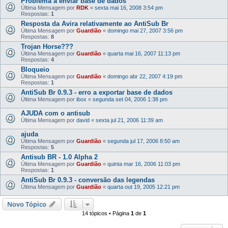
Problema a enviar base de dados
Última Mensagem por
RDK
«
sexta mai 16, 2008 3:54 pm
Respostas:
1
Resposta da Avira relativamente ao AntiSub Br
Última Mensagem por
Guardião
«
domingo mai 27, 2007 3:56 pm
Respostas:
8
Trojan Horse???
Última Mensagem por
Guardião
«
quarta mai 16, 2007 11:13 pm
Respostas:
4
Bloqueio
Última Mensagem por
Guardião
«
domingo abr 22, 2007 4:19 pm
Respostas:
1
AntiSub Br 0.9.3 - erro a exportar base de dados
Última Mensagem por
ibox
«
segunda set 04, 2006 1:38 pm
AJUDA com o antisub
Última Mensagem por
david
«
sexta jul 21, 2006 11:39 am
ajuda
Última Mensagem por
Guardião
«
segunda jul 17, 2006 8:50 am
Respostas:
5
Antisub BR - 1.0 Alpha 2
Última Mensagem por
Guardião
«
quinta mar 16, 2006 11:03 pm
Respostas:
1
AntiSub Br 0.9.3 - conversão das legendas
Última Mensagem por
Guardião
«
quarta out 19, 2005 12:21 pm
Novo Tópico
14 tópicos • Página
1
de
1