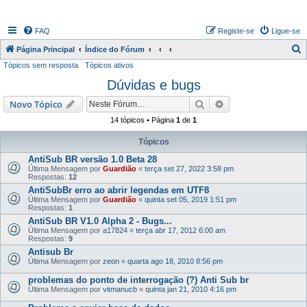
FAQ
Registe-se
Ligue-se
P
Página Principal
Índice do Fórum
Tópicos sem resposta
Tópicos ativos
e
Dúvidas e bugs
s
q
Pesquisar
Pesquisa avançada
Novo Tópico
u
14 tópicos • Página
1
de
1
i
Tópicos
s
AntiSub BR versão 1.0 Beta 28
a
Última Mensagem por
Guardião
«
terça set 27, 2022 3:58 pm
Respostas:
12
r
AntiSubBr erro ao abrir legendas em UTF8
Última Mensagem por
Guardião
«
quinta set 05, 2019 1:51 pm
Respostas:
1
AntiSub BR V1.0 Alpha 2 - Bugs...
Última Mensagem por
a17824
«
terça abr 17, 2012 6:00 am
Respostas:
9
Antisub Br
Última Mensagem por
zeon
«
quarta ago 18, 2010 8:56 pm
problemas do ponto de interrogação (?) Anti Sub br
Última Mensagem por
vitmanucb
«
quinta jan 21, 2010 4:16 pm