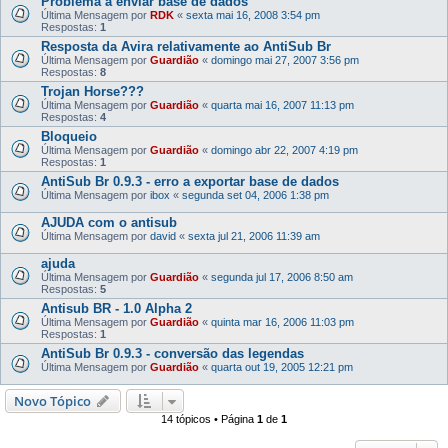
Problema a enviar base de dados
Última Mensagem por
RDK
«
sexta mai 16, 2008 3:54 pm
Respostas:
1
Resposta da Avira relativamente ao AntiSub Br
Última Mensagem por
Guardião
«
domingo mai 27, 2007 3:56 pm
Respostas:
8
Trojan Horse???
Última Mensagem por
Guardião
«
quarta mai 16, 2007 11:13 pm
Respostas:
4
Bloqueio
Última Mensagem por
Guardião
«
domingo abr 22, 2007 4:19 pm
Respostas:
1
AntiSub Br 0.9.3 - erro a exportar base de dados
Última Mensagem por
ibox
«
segunda set 04, 2006 1:38 pm
AJUDA com o antisub
Última Mensagem por
david
«
sexta jul 21, 2006 11:39 am
ajuda
Última Mensagem por
Guardião
«
segunda jul 17, 2006 8:50 am
Respostas:
5
Antisub BR - 1.0 Alpha 2
Última Mensagem por
Guardião
«
quinta mar 16, 2006 11:03 pm
Respostas:
1
AntiSub Br 0.9.3 - conversão das legendas
Última Mensagem por
Guardião
«
quarta out 19, 2005 12:21 pm
Novo Tópico
14 tópicos • Página
1
de
1