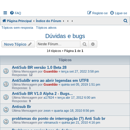
FAQ
Registe-se
Ligue-se
P
Página Principal
Índice do Fórum
Tópicos sem resposta
Tópicos ativos
e
Dúvidas e bugs
s
q
Pesquisar
Pesquisa avançada
Novo Tópico
u
14 tópicos • Página
1
de
1
i
Tópicos
s
AntiSub BR versão 1.0 Beta 28
a
Última Mensagem por
Guardião
«
terça set 27, 2022 3:58 pm
Respostas:
12
r
AntiSubBr erro ao abrir legendas em UTF8
Última Mensagem por
Guardião
«
quinta set 05, 2019 1:51 pm
Respostas:
1
AntiSub BR V1.0 Alpha 2 - Bugs...
Última Mensagem por
a17824
«
terça abr 17, 2012 6:00 am
Respostas:
9
Antisub Br
Última Mensagem por
zeon
«
quarta ago 18, 2010 8:56 pm
problemas do ponto de interrogação (?) Anti Sub br
Última Mensagem por
vitmanucb
«
quinta jan 21, 2010 4:16 pm