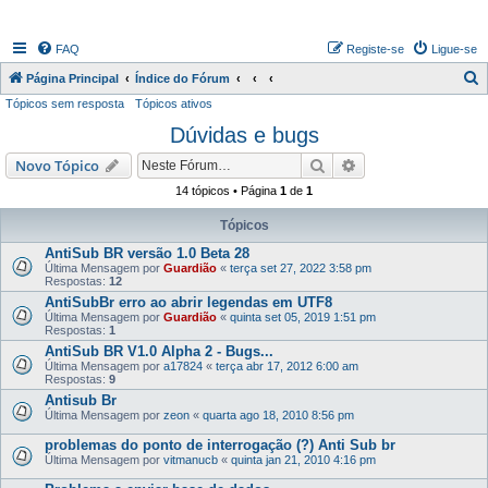
FAQ
Registe-se
Ligue-se
P
Página Principal
Índice do Fórum
Tópicos sem resposta
Tópicos ativos
e
Dúvidas e bugs
s
q
Pesquisar
Pesquisa avançada
Novo Tópico
u
14 tópicos • Página
1
de
1
i
Tópicos
s
AntiSub BR versão 1.0 Beta 28
a
Última Mensagem por
Guardião
«
terça set 27, 2022 3:58 pm
Respostas:
12
r
AntiSubBr erro ao abrir legendas em UTF8
Última Mensagem por
Guardião
«
quinta set 05, 2019 1:51 pm
Respostas:
1
AntiSub BR V1.0 Alpha 2 - Bugs...
Última Mensagem por
a17824
«
terça abr 17, 2012 6:00 am
Respostas:
9
Antisub Br
Última Mensagem por
zeon
«
quarta ago 18, 2010 8:56 pm
problemas do ponto de interrogação (?) Anti Sub br
Última Mensagem por
vitmanucb
«
quinta jan 21, 2010 4:16 pm