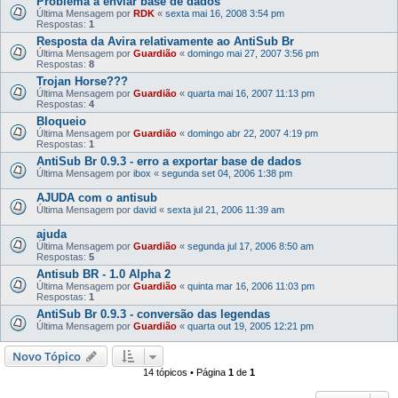
Problema a enviar base de dados
Última Mensagem por
RDK
«
sexta mai 16, 2008 3:54 pm
Respostas:
1
Resposta da Avira relativamente ao AntiSub Br
Última Mensagem por
Guardião
«
domingo mai 27, 2007 3:56 pm
Respostas:
8
Trojan Horse???
Última Mensagem por
Guardião
«
quarta mai 16, 2007 11:13 pm
Respostas:
4
Bloqueio
Última Mensagem por
Guardião
«
domingo abr 22, 2007 4:19 pm
Respostas:
1
AntiSub Br 0.9.3 - erro a exportar base de dados
Última Mensagem por
ibox
«
segunda set 04, 2006 1:38 pm
AJUDA com o antisub
Última Mensagem por
david
«
sexta jul 21, 2006 11:39 am
ajuda
Última Mensagem por
Guardião
«
segunda jul 17, 2006 8:50 am
Respostas:
5
Antisub BR - 1.0 Alpha 2
Última Mensagem por
Guardião
«
quinta mar 16, 2006 11:03 pm
Respostas:
1
AntiSub Br 0.9.3 - conversão das legendas
Última Mensagem por
Guardião
«
quarta out 19, 2005 12:21 pm
Novo Tópico
14 tópicos • Página
1
de
1