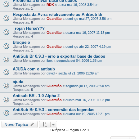
Problema a enviar base de dados
Última Mensagem por
RDK
«
sexta mai 16, 2008 3:54 pm
Respostas:
1
Resposta da Avira relativamente ao AntiSub Br
Última Mensagem por
Guardião
«
domingo mai 27, 2007 3:56 pm
Respostas:
8
Trojan Horse???
Última Mensagem por
Guardião
«
quarta mai 16, 2007 11:13 pm
Respostas:
4
Bloqueio
Última Mensagem por
Guardião
«
domingo abr 22, 2007 4:19 pm
Respostas:
1
AntiSub Br 0.9.3 - erro a exportar base de dados
Última Mensagem por
ibox
«
segunda set 04, 2006 1:38 pm
AJUDA com o antisub
Última Mensagem por
david
«
sexta jul 21, 2006 11:39 am
ajuda
Última Mensagem por
Guardião
«
segunda jul 17, 2006 8:50 am
Respostas:
5
Antisub BR - 1.0 Alpha 2
Última Mensagem por
Guardião
«
quinta mar 16, 2006 11:03 pm
Respostas:
1
AntiSub Br 0.9.3 - conversão das legendas
Última Mensagem por
Guardião
«
quarta out 19, 2005 12:21 pm
Novo Tópico
14 tópicos • Página
1
de
1