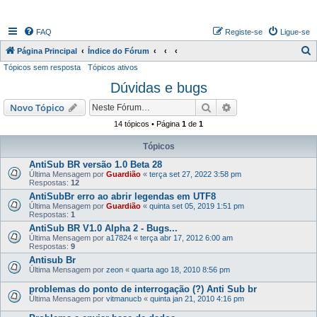
FAQ
Registe-se
Ligue-se
P
Página Principal
Índice do Fórum
Tópicos sem resposta
Tópicos ativos
e
Dúvidas e bugs
s
q
Pesquisar
Pesquisa avançada
Novo Tópico
u
14 tópicos • Página
1
de
1
i
Tópicos
s
AntiSub BR versão 1.0 Beta 28
a
Última Mensagem por
Guardião
«
terça set 27, 2022 3:58 pm
Respostas:
12
r
AntiSubBr erro ao abrir legendas em UTF8
Última Mensagem por
Guardião
«
quinta set 05, 2019 1:51 pm
Respostas:
1
AntiSub BR V1.0 Alpha 2 - Bugs...
Última Mensagem por
a17824
«
terça abr 17, 2012 6:00 am
Respostas:
9
Antisub Br
Última Mensagem por
zeon
«
quarta ago 18, 2010 8:56 pm
problemas do ponto de interrogação (?) Anti Sub br
Última Mensagem por
vitmanucb
«
quinta jan 21, 2010 4:16 pm