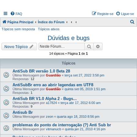
FAQ
Registe-se
Ligue-se
P
Página Principal
Índice do Fórum
Tópicos sem resposta
Tópicos ativos
e
Dúvidas e bugs
s
q
Pesquisar
Pesquisa avançada
Novo Tópico
u
14 tópicos • Página
1
de
1
i
Tópicos
s
AntiSub BR versão 1.0 Beta 28
a
Última Mensagem por
Guardião
«
terça set 27, 2022 3:58 pm
Respostas:
12
r
AntiSubBr erro ao abrir legendas em UTF8
Última Mensagem por
Guardião
«
quinta set 05, 2019 1:51 pm
Respostas:
1
AntiSub BR V1.0 Alpha 2 - Bugs...
Última Mensagem por
a17824
«
terça abr 17, 2012 6:00 am
Respostas:
9
Antisub Br
Última Mensagem por
zeon
«
quarta ago 18, 2010 8:56 pm
problemas do ponto de interrogação (?) Anti Sub br
Última Mensagem por
vitmanucb
«
quinta jan 21, 2010 4:16 pm