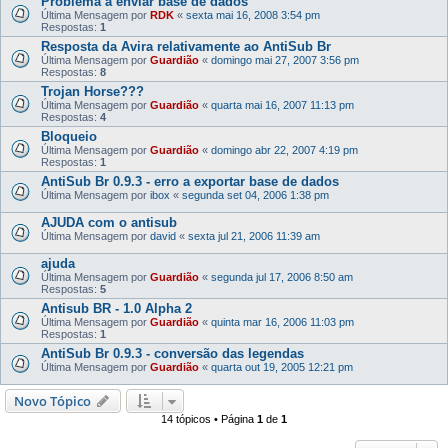
Problema a enviar base de dados
Última Mensagem por
RDK
«
sexta mai 16, 2008 3:54 pm
Respostas:
1
Resposta da Avira relativamente ao AntiSub Br
Última Mensagem por
Guardião
«
domingo mai 27, 2007 3:56 pm
Respostas:
8
Trojan Horse???
Última Mensagem por
Guardião
«
quarta mai 16, 2007 11:13 pm
Respostas:
4
Bloqueio
Última Mensagem por
Guardião
«
domingo abr 22, 2007 4:19 pm
Respostas:
1
AntiSub Br 0.9.3 - erro a exportar base de dados
Última Mensagem por
ibox
«
segunda set 04, 2006 1:38 pm
AJUDA com o antisub
Última Mensagem por
david
«
sexta jul 21, 2006 11:39 am
ajuda
Última Mensagem por
Guardião
«
segunda jul 17, 2006 8:50 am
Respostas:
5
Antisub BR - 1.0 Alpha 2
Última Mensagem por
Guardião
«
quinta mar 16, 2006 11:03 pm
Respostas:
1
AntiSub Br 0.9.3 - conversão das legendas
Última Mensagem por
Guardião
«
quarta out 19, 2005 12:21 pm
Novo Tópico
14 tópicos • Página
1
de
1