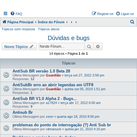
FAQ
Registe-se
Ligue-se
P
Página Principal
Índice do Fórum
Tópicos sem resposta
Tópicos ativos
e
Dúvidas e bugs
s
q
Pesquisar
Pesquisa avançada
Novo Tópico
u
14 tópicos • Página
1
de
1
i
Tópicos
s
AntiSub BR versão 1.0 Beta 28
a
Última Mensagem por
Guardião
«
terça set 27, 2022 3:58 pm
Respostas:
12
r
AntiSubBr erro ao abrir legendas em UTF8
Última Mensagem por
Guardião
«
quinta set 05, 2019 1:51 pm
Respostas:
1
AntiSub BR V1.0 Alpha 2 - Bugs...
Última Mensagem por
a17824
«
terça abr 17, 2012 6:00 am
Respostas:
9
Antisub Br
Última Mensagem por
zeon
«
quarta ago 18, 2010 8:56 pm
problemas do ponto de interrogação (?) Anti Sub br
Última Mensagem por
vitmanucb
«
quinta jan 21, 2010 4:16 pm