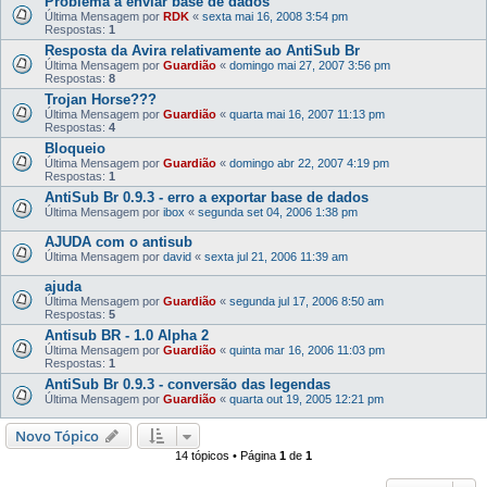
Problema a enviar base de dados
Última Mensagem por
RDK
«
sexta mai 16, 2008 3:54 pm
Respostas:
1
Resposta da Avira relativamente ao AntiSub Br
Última Mensagem por
Guardião
«
domingo mai 27, 2007 3:56 pm
Respostas:
8
Trojan Horse???
Última Mensagem por
Guardião
«
quarta mai 16, 2007 11:13 pm
Respostas:
4
Bloqueio
Última Mensagem por
Guardião
«
domingo abr 22, 2007 4:19 pm
Respostas:
1
AntiSub Br 0.9.3 - erro a exportar base de dados
Última Mensagem por
ibox
«
segunda set 04, 2006 1:38 pm
AJUDA com o antisub
Última Mensagem por
david
«
sexta jul 21, 2006 11:39 am
ajuda
Última Mensagem por
Guardião
«
segunda jul 17, 2006 8:50 am
Respostas:
5
Antisub BR - 1.0 Alpha 2
Última Mensagem por
Guardião
«
quinta mar 16, 2006 11:03 pm
Respostas:
1
AntiSub Br 0.9.3 - conversão das legendas
Última Mensagem por
Guardião
«
quarta out 19, 2005 12:21 pm
Novo Tópico
14 tópicos • Página
1
de
1