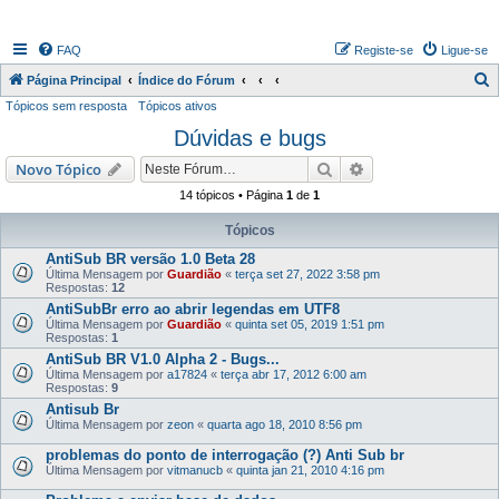
FAQ
Registe-se
Ligue-se
P
Página Principal
Índice do Fórum
Tópicos sem resposta
Tópicos ativos
e
Dúvidas e bugs
s
q
Pesquisar
Pesquisa avançada
Novo Tópico
u
14 tópicos • Página
1
de
1
i
Tópicos
s
AntiSub BR versão 1.0 Beta 28
a
Última Mensagem por
Guardião
«
terça set 27, 2022 3:58 pm
Respostas:
12
r
AntiSubBr erro ao abrir legendas em UTF8
Última Mensagem por
Guardião
«
quinta set 05, 2019 1:51 pm
Respostas:
1
AntiSub BR V1.0 Alpha 2 - Bugs...
Última Mensagem por
a17824
«
terça abr 17, 2012 6:00 am
Respostas:
9
Antisub Br
Última Mensagem por
zeon
«
quarta ago 18, 2010 8:56 pm
problemas do ponto de interrogação (?) Anti Sub br
Última Mensagem por
vitmanucb
«
quinta jan 21, 2010 4:16 pm