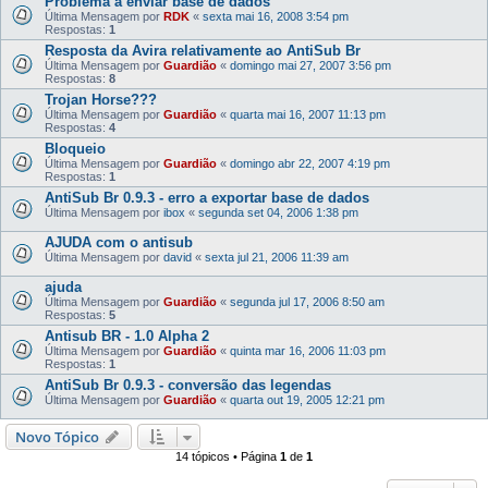
Problema a enviar base de dados
Última Mensagem por
RDK
«
sexta mai 16, 2008 3:54 pm
Respostas:
1
Resposta da Avira relativamente ao AntiSub Br
Última Mensagem por
Guardião
«
domingo mai 27, 2007 3:56 pm
Respostas:
8
Trojan Horse???
Última Mensagem por
Guardião
«
quarta mai 16, 2007 11:13 pm
Respostas:
4
Bloqueio
Última Mensagem por
Guardião
«
domingo abr 22, 2007 4:19 pm
Respostas:
1
AntiSub Br 0.9.3 - erro a exportar base de dados
Última Mensagem por
ibox
«
segunda set 04, 2006 1:38 pm
AJUDA com o antisub
Última Mensagem por
david
«
sexta jul 21, 2006 11:39 am
ajuda
Última Mensagem por
Guardião
«
segunda jul 17, 2006 8:50 am
Respostas:
5
Antisub BR - 1.0 Alpha 2
Última Mensagem por
Guardião
«
quinta mar 16, 2006 11:03 pm
Respostas:
1
AntiSub Br 0.9.3 - conversão das legendas
Última Mensagem por
Guardião
«
quarta out 19, 2005 12:21 pm
Novo Tópico
14 tópicos • Página
1
de
1