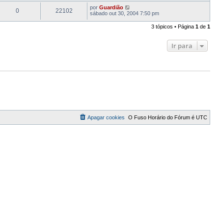
por
Guardião
0
22102
sábado out 30, 2004 7:50 pm
3 tópicos • Página
1
de
1
Ir para
Apagar cookies
O Fuso Horário do Fórum é
UTC