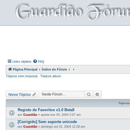
Links rápidos
FAQ
Página Principal
Índice do Fórum
Tópicos sem resposta
Tópicos ativos
Pesquisar
Pesquisa avança
Novo Tópico
Tópicos
Registo de Favoritos v1.0 Beta8
por
Guardião
»
quinta nov 04, 2004 2:07 am
[Corrigido] Sem suporte unicode
por
Guardião
»
domingo out 31, 2004 12:28 am