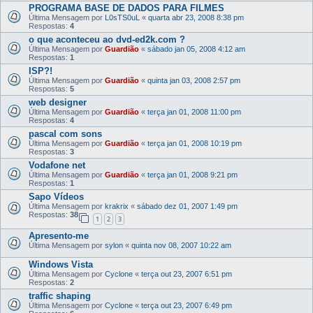
PROGRAMA BASE DE DADOS PARA FILMES
Última Mensagem por
L0sTS0uL
«
quarta abr 23, 2008 8:38 pm
Respostas:
4
o que aconteceu ao dvd-ed2k.com ?
Última Mensagem por
Guardião
«
sábado jan 05, 2008 4:12 am
Respostas:
1
ISP?!
Última Mensagem por
Guardião
«
quinta jan 03, 2008 2:57 pm
Respostas:
5
web designer
Última Mensagem por
Guardião
«
terça jan 01, 2008 11:00 pm
Respostas:
4
pascal com sons
Última Mensagem por
Guardião
«
terça jan 01, 2008 10:19 pm
Respostas:
3
Vodafone net
Última Mensagem por
Guardião
«
terça jan 01, 2008 9:21 pm
Respostas:
1
Sapo Vídeos
Última Mensagem por
krakrix
«
sábado dez 01, 2007 1:49 pm
Respostas:
38
1
2
3
Apresento-me
Última Mensagem por
sylon
«
quinta nov 08, 2007 10:22 am
Windows Vista
Última Mensagem por
Cyclone
«
terça out 23, 2007 6:51 pm
Respostas:
2
traffic shaping
Última Mensagem por
Cyclone
«
terça out 23, 2007 6:49 pm