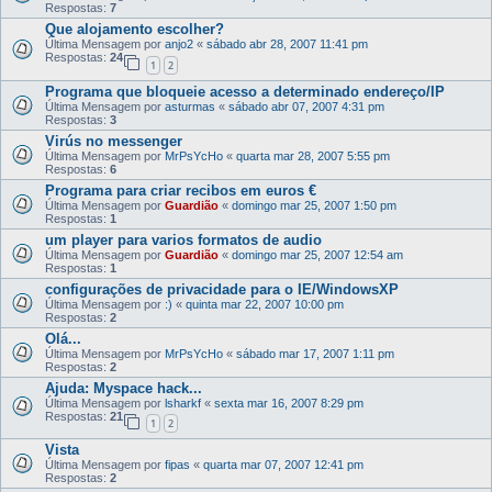
Respostas:
7
Que alojamento escolher?
Última Mensagem por
anjo2
«
sábado abr 28, 2007 11:41 pm
Respostas:
24
1
2
Programa que bloqueie acesso a determinado endereço/IP
Última Mensagem por
asturmas
«
sábado abr 07, 2007 4:31 pm
Respostas:
3
Virús no messenger
Última Mensagem por
MrPsYcHo
«
quarta mar 28, 2007 5:55 pm
Respostas:
6
Programa para criar recibos em euros €
Última Mensagem por
Guardião
«
domingo mar 25, 2007 1:50 pm
Respostas:
1
um player para varios formatos de audio
Última Mensagem por
Guardião
«
domingo mar 25, 2007 12:54 am
Respostas:
1
configurações de privacidade para o IE/WindowsXP
Última Mensagem por
:)
«
quinta mar 22, 2007 10:00 pm
Respostas:
2
Olá...
Última Mensagem por
MrPsYcHo
«
sábado mar 17, 2007 1:11 pm
Respostas:
2
Ajuda: Myspace hack...
Última Mensagem por
lsharkf
«
sexta mar 16, 2007 8:29 pm
Respostas:
21
1
2
Vista
Última Mensagem por
fipas
«
quarta mar 07, 2007 12:41 pm
Respostas:
2