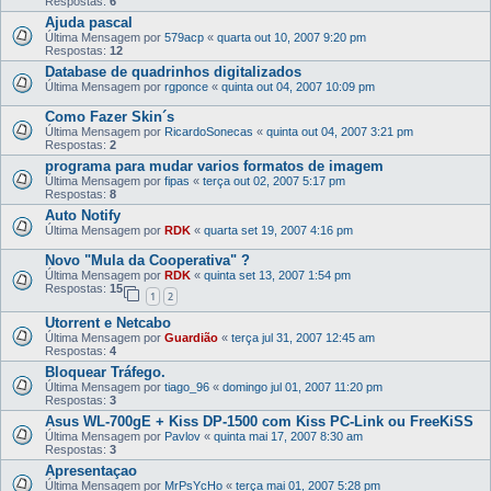
Respostas:
6
Ajuda pascal
Última Mensagem por
579acp
«
quarta out 10, 2007 9:20 pm
Respostas:
12
Database de quadrinhos digitalizados
Última Mensagem por
rgponce
«
quinta out 04, 2007 10:09 pm
Como Fazer Skin´s
Última Mensagem por
RicardoSonecas
«
quinta out 04, 2007 3:21 pm
Respostas:
2
programa para mudar varios formatos de imagem
Última Mensagem por
fipas
«
terça out 02, 2007 5:17 pm
Respostas:
8
Auto Notify
Última Mensagem por
RDK
«
quarta set 19, 2007 4:16 pm
Novo "Mula da Cooperativa" ?
Última Mensagem por
RDK
«
quinta set 13, 2007 1:54 pm
Respostas:
15
1
2
Utorrent e Netcabo
Última Mensagem por
Guardião
«
terça jul 31, 2007 12:45 am
Respostas:
4
Bloquear Tráfego.
Última Mensagem por
tiago_96
«
domingo jul 01, 2007 11:20 pm
Respostas:
3
Asus WL-700gE + Kiss DP-1500 com Kiss PC-Link ou FreeKiSS
Última Mensagem por
Pavlov
«
quinta mai 17, 2007 8:30 am
Respostas:
3
Apresentaçao
Última Mensagem por
MrPsYcHo
«
terça mai 01, 2007 5:28 pm