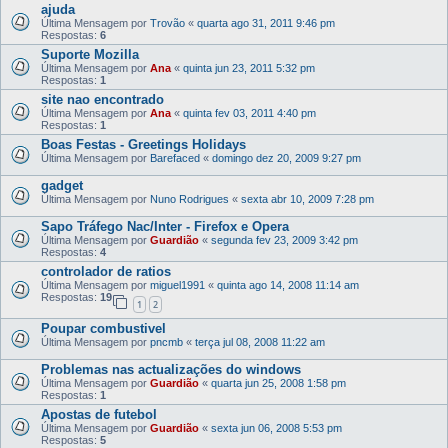
ajuda
Última Mensagem por
Trovão
«
quarta ago 31, 2011 9:46 pm
Respostas:
6
Suporte Mozilla
Última Mensagem por
Ana
«
quinta jun 23, 2011 5:32 pm
Respostas:
1
site nao encontrado
Última Mensagem por
Ana
«
quinta fev 03, 2011 4:40 pm
Respostas:
1
Boas Festas - Greetings Holidays
Última Mensagem por
Barefaced
«
domingo dez 20, 2009 9:27 pm
gadget
Última Mensagem por
Nuno Rodrigues
«
sexta abr 10, 2009 7:28 pm
Sapo Tráfego Nac/Inter - Firefox e Opera
Última Mensagem por
Guardião
«
segunda fev 23, 2009 3:42 pm
Respostas:
4
controlador de ratios
Última Mensagem por
miguel1991
«
quinta ago 14, 2008 11:14 am
Respostas:
19
1
2
Poupar combustivel
Última Mensagem por
pncmb
«
terça jul 08, 2008 11:22 am
Problemas nas actualizações do windows
Última Mensagem por
Guardião
«
quarta jun 25, 2008 1:58 pm
Respostas:
1
Apostas de futebol
Última Mensagem por
Guardião
«
sexta jun 06, 2008 5:53 pm
Respostas:
5