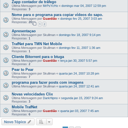
Zapp contador de tráfego
Última Mensagem por
MrPsYcHo
«
domingo mar 04, 2007 12:59 pm
Respostas:
3
Nome para o programa para copiar vídeos do sapo.
Última Mensagem por
Guardião
«
domingo fev 25, 2007 3:03 am
Respostas:
20
1
2
Apresentaçao
Última Mensagem por
Skullman
«
domingo fev 18, 2007 9:14 pm
Respostas:
1
TrafNet para TMN Net Mobile
Última Mensagem por
Skullman
«
domingo fev 11, 2007 1:36 am
Respostas:
1
Cliente Bitorrent para o btuga
Última Mensagem por
Guardião
«
terça jan 30, 2007 5:57 pm
Respostas:
2
Pear to Pear
Última Mensagem por
Skullman
«
quarta jan 24, 2007 10:28 pm
Respostas:
7
programa para fazer posts com imagens
Última Mensagem por
Skullman
«
quarta jan 24, 2007 12:41 am
Novas velocidades Clix
Última Mensagem por
DarkHipno
«
segunda jan 15, 2007 9:24 am
Respostas:
3
Mobile TrafNet
Última Mensagem por
Guardião
«
quarta jan 03, 2007 7:45 am
Respostas:
6
Novo Tópico