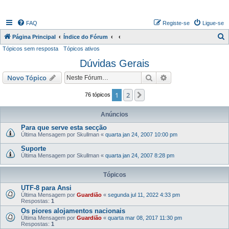
FAQ
Registe-se
Ligue-se
P
Página Principal
Índice do Fórum
Tópicos sem resposta
Tópicos ativos
e
Dúvidas Gerais
s
q
Pesquisar
Pesquisa avançada
Novo Tópico
u
1
2
Próximo
76 tópicos
i
s
Anúncios
a
Para que serve esta secção
Última Mensagem por
Skullman
«
quarta jan 24, 2007 10:00 pm
r
Suporte
Última Mensagem por
Skullman
«
quarta jan 24, 2007 8:28 pm
Tópicos
UTF-8 para Ansi
Última Mensagem por
Guardião
«
segunda jul 11, 2022 4:33 pm
Respostas:
1
Os piores alojamentos nacionais
Última Mensagem por
Guardião
«
quarta mar 08, 2017 11:30 pm
Respostas:
1