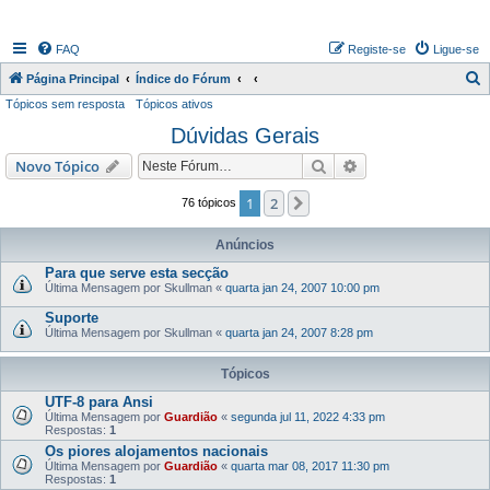
FAQ
Registe-se
Ligue-se
P
Página Principal
Índice do Fórum
Tópicos sem resposta
Tópicos ativos
e
Dúvidas Gerais
s
q
Pesquisar
Pesquisa avançada
Novo Tópico
u
1
2
Próximo
76 tópicos
i
s
Anúncios
a
Para que serve esta secção
Última Mensagem por
Skullman
«
quarta jan 24, 2007 10:00 pm
r
Suporte
Última Mensagem por
Skullman
«
quarta jan 24, 2007 8:28 pm
Tópicos
UTF-8 para Ansi
Última Mensagem por
Guardião
«
segunda jul 11, 2022 4:33 pm
Respostas:
1
Os piores alojamentos nacionais
Última Mensagem por
Guardião
«
quarta mar 08, 2017 11:30 pm
Respostas:
1