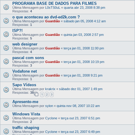
PROGRAMA BASE DE DADOS PARA FILMES
Última Mensagem por
L0sTS0uL
«
quarta abr 23, 2008 8:38 pm
Respostas:
4
o que aconteceu ao dvd-ed2k.com ?
Última Mensagem por
Guardião
«
sábado jan 05, 2008 4:12 am
Respostas:
1
ISP?!
Última Mensagem por
Guardião
«
quinta jan 03, 2008 2:57 pm
Respostas:
5
web designer
Última Mensagem por
Guardião
«
terça jan 01, 2008 11:00 pm
Respostas:
4
pascal com sons
Última Mensagem por
Guardião
«
terça jan 01, 2008 10:19 pm
Respostas:
3
Vodafone net
Última Mensagem por
Guardião
«
terça jan 01, 2008 9:21 pm
Respostas:
1
Sapo Vídeos
Última Mensagem por
krakrix
«
sábado dez 01, 2007 1:49 pm
Respostas:
38
1
2
3
Apresento-me
Última Mensagem por
sylon
«
quinta nov 08, 2007 10:22 am
Windows Vista
Última Mensagem por
Cyclone
«
terça out 23, 2007 6:51 pm
Respostas:
2
traffic shaping
Última Mensagem por
Cyclone
«
terça out 23, 2007 6:49 pm