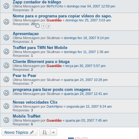
Zapp contador de tráfego
Última Mensagem por
MrPsYcHo
«
domingo mar 04, 2007 12:59 pm
Respostas:
3
Nome para o programa para copiar vídeos do sapo.
Última Mensagem por
Guardião
«
domingo fev 25, 2007 3:03 am
Respostas:
20
1
2
Apresentaçao
Última Mensagem por
Skullman
«
domingo fev 18, 2007 9:14 pm
Respostas:
1
TrafNet para TMN Net Mobile
Última Mensagem por
Skullman
«
domingo fev 11, 2007 1:36 am
Respostas:
1
Cliente Bitorrent para o btuga
Última Mensagem por
Guardião
«
terça jan 30, 2007 5:57 pm
Respostas:
2
Pear to Pear
Última Mensagem por
Skullman
«
quarta jan 24, 2007 10:28 pm
Respostas:
7
programa para fazer posts com imagens
Última Mensagem por
Skullman
«
quarta jan 24, 2007 12:41 am
Novas velocidades Clix
Última Mensagem por
DarkHipno
«
segunda jan 15, 2007 9:24 am
Respostas:
3
Mobile TrafNet
Última Mensagem por
Guardião
«
quarta jan 03, 2007 7:45 am
Respostas:
6
Novo Tópico