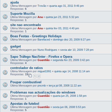
ajuda
Última Mensagem por
Trovão
«
quarta ago 31, 2011 9:46 pm
Respostas:
6
Suporte Mozilla
Última Mensagem por
Ana
«
quinta jun 23, 2011 5:32 pm
Respostas:
1
site nao encontrado
Última Mensagem por
Ana
«
quinta fev 03, 2011 4:40 pm
Respostas:
1
Boas Festas - Greetings Holidays
Última Mensagem por
Barefaced
«
domingo dez 20, 2009 9:27 pm
gadget
Última Mensagem por
Nuno Rodrigues
«
sexta abr 10, 2009 7:28 pm
Sapo Tráfego Nac/Inter - Firefox e Opera
Última Mensagem por
Guardião
«
segunda fev 23, 2009 3:42 pm
Respostas:
4
controlador de ratios
Última Mensagem por
miguel1991
«
quinta ago 14, 2008 11:14 am
Respostas:
19
1
2
Poupar combustivel
Última Mensagem por
pncmb
«
terça jul 08, 2008 11:22 am
Problemas nas actualizações do windows
Última Mensagem por
Guardião
«
quarta jun 25, 2008 1:58 pm
Respostas:
1
Apostas de futebol
Última Mensagem por
Guardião
«
sexta jun 06, 2008 5:53 pm
Respostas:
5