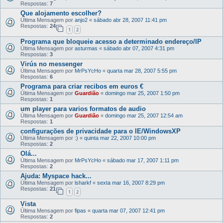
Respostas:
7
Que alojamento escolher?
Última Mensagem por
anjo2
«
sábado abr 28, 2007 11:41 pm
Respostas:
24
1
2
Programa que bloqueie acesso a determinado endereço/IP
Última Mensagem por
asturmas
«
sábado abr 07, 2007 4:31 pm
Respostas:
3
Virús no messenger
Última Mensagem por
MrPsYcHo
«
quarta mar 28, 2007 5:55 pm
Respostas:
6
Programa para criar recibos em euros €
Última Mensagem por
Guardião
«
domingo mar 25, 2007 1:50 pm
Respostas:
1
um player para varios formatos de audio
Última Mensagem por
Guardião
«
domingo mar 25, 2007 12:54 am
Respostas:
1
configurações de privacidade para o IE/WindowsXP
Última Mensagem por
:)
«
quinta mar 22, 2007 10:00 pm
Respostas:
2
Olá...
Última Mensagem por
MrPsYcHo
«
sábado mar 17, 2007 1:11 pm
Respostas:
2
Ajuda: Myspace hack...
Última Mensagem por
lsharkf
«
sexta mar 16, 2007 8:29 pm
Respostas:
21
1
2
Vista
Última Mensagem por
fipas
«
quarta mar 07, 2007 12:41 pm
Respostas:
2