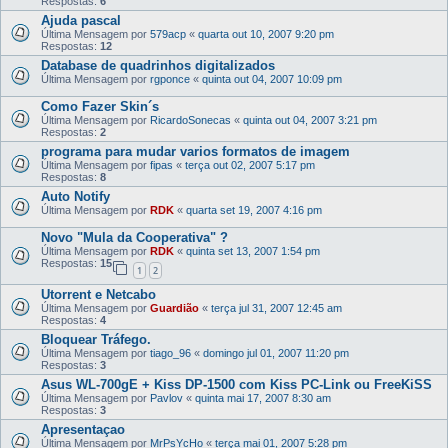
Respostas:
6
Ajuda pascal
Última Mensagem por
579acp
«
quarta out 10, 2007 9:20 pm
Respostas:
12
Database de quadrinhos digitalizados
Última Mensagem por
rgponce
«
quinta out 04, 2007 10:09 pm
Como Fazer Skin´s
Última Mensagem por
RicardoSonecas
«
quinta out 04, 2007 3:21 pm
Respostas:
2
programa para mudar varios formatos de imagem
Última Mensagem por
fipas
«
terça out 02, 2007 5:17 pm
Respostas:
8
Auto Notify
Última Mensagem por
RDK
«
quarta set 19, 2007 4:16 pm
Novo "Mula da Cooperativa" ?
Última Mensagem por
RDK
«
quinta set 13, 2007 1:54 pm
Respostas:
15
1
2
Utorrent e Netcabo
Última Mensagem por
Guardião
«
terça jul 31, 2007 12:45 am
Respostas:
4
Bloquear Tráfego.
Última Mensagem por
tiago_96
«
domingo jul 01, 2007 11:20 pm
Respostas:
3
Asus WL-700gE + Kiss DP-1500 com Kiss PC-Link ou FreeKiSS
Última Mensagem por
Pavlov
«
quinta mai 17, 2007 8:30 am
Respostas:
3
Apresentaçao
Última Mensagem por
MrPsYcHo
«
terça mai 01, 2007 5:28 pm