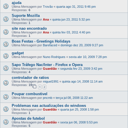
ajuda
Última Mensagem por
Trovão
«
quarta ago 31, 2011 9:46 pm
Respostas:
6
Suporte Mozilla
Última Mensagem por
Ana
«
quinta jun 23, 2011 5:32 pm
Respostas:
1
site nao encontrado
Última Mensagem por
Ana
«
quinta fev 03, 2011 4:40 pm
Respostas:
1
Boas Festas - Greetings Holidays
Última Mensagem por
Barefaced
«
domingo dez 20, 2009 9:27 pm
gadget
Última Mensagem por
Nuno Rodrigues
«
sexta abr 10, 2009 7:28 pm
Sapo Tráfego Nac/Inter - Firefox e Opera
Última Mensagem por
Guardião
«
segunda fev 23, 2009 3:42 pm
Respostas:
4
controlador de ratios
Última Mensagem por
miguel1991
«
quinta ago 14, 2008 11:14 am
Respostas:
19
1
2
Poupar combustivel
Última Mensagem por
pncmb
«
terça jul 08, 2008 11:22 am
Problemas nas actualizações do windows
Última Mensagem por
Guardião
«
quarta jun 25, 2008 1:58 pm
Respostas:
1
Apostas de futebol
Última Mensagem por
Guardião
«
sexta jun 06, 2008 5:53 pm
Respostas:
5