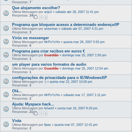
Respostas:
7
Que alojamento escolher?
Última Mensagem por
anjo2
«
sábado abr 28, 2007 11:41 pm
Respostas:
24
1
2
Programa que bloqueie acesso a determinado endereço/IP
Última Mensagem por
asturmas
«
sábado abr 07, 2007 4:31 pm
Respostas:
3
Virús no messenger
Última Mensagem por
MrPsYcHo
«
quarta mar 28, 2007 5:55 pm
Respostas:
6
Programa para criar recibos em euros €
Última Mensagem por
Guardião
«
domingo mar 25, 2007 1:50 pm
Respostas:
1
um player para varios formatos de audio
Última Mensagem por
Guardião
«
domingo mar 25, 2007 12:54 am
Respostas:
1
configurações de privacidade para o IE/WindowsXP
Última Mensagem por
:)
«
quinta mar 22, 2007 10:00 pm
Respostas:
2
Olá...
Última Mensagem por
MrPsYcHo
«
sábado mar 17, 2007 1:11 pm
Respostas:
2
Ajuda: Myspace hack...
Última Mensagem por
lsharkf
«
sexta mar 16, 2007 8:29 pm
Respostas:
21
1
2
Vista
Última Mensagem por
fipas
«
quarta mar 07, 2007 12:41 pm
Respostas:
2