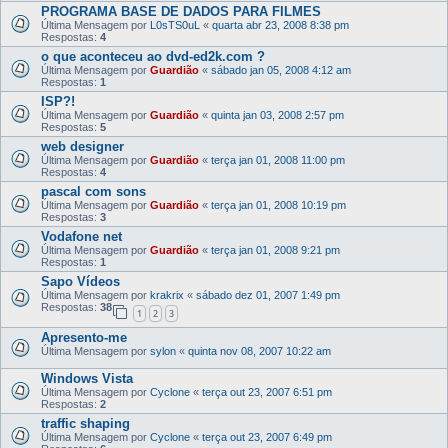
PROGRAMA BASE DE DADOS PARA FILMES
Última Mensagem por
L0sTS0uL
«
quarta abr 23, 2008 8:38 pm
Respostas:
4
o que aconteceu ao dvd-ed2k.com ?
Última Mensagem por
Guardião
«
sábado jan 05, 2008 4:12 am
Respostas:
1
ISP?!
Última Mensagem por
Guardião
«
quinta jan 03, 2008 2:57 pm
Respostas:
5
web designer
Última Mensagem por
Guardião
«
terça jan 01, 2008 11:00 pm
Respostas:
4
pascal com sons
Última Mensagem por
Guardião
«
terça jan 01, 2008 10:19 pm
Respostas:
3
Vodafone net
Última Mensagem por
Guardião
«
terça jan 01, 2008 9:21 pm
Respostas:
1
Sapo Vídeos
Última Mensagem por
krakrix
«
sábado dez 01, 2007 1:49 pm
Respostas:
38
1
2
3
Apresento-me
Última Mensagem por
sylon
«
quinta nov 08, 2007 10:22 am
Windows Vista
Última Mensagem por
Cyclone
«
terça out 23, 2007 6:51 pm
Respostas:
2
traffic shaping
Última Mensagem por
Cyclone
«
terça out 23, 2007 6:49 pm