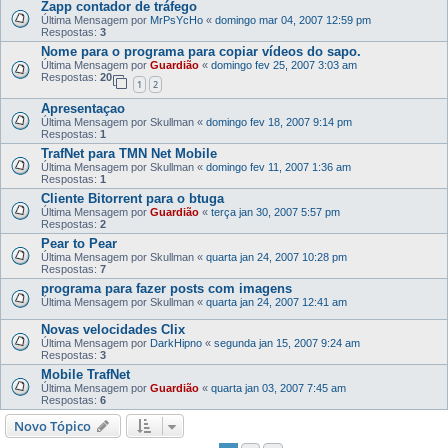
Zapp contador de tráfego
Última Mensagem por
MrPsYcHo
«
domingo mar 04, 2007 12:59 pm
Respostas:
3
Nome para o programa para copiar vídeos do sapo.
Última Mensagem por
Guardião
«
domingo fev 25, 2007 3:03 am
Respostas:
20
1
2
Apresentaçao
Última Mensagem por
Skullman
«
domingo fev 18, 2007 9:14 pm
Respostas:
1
TrafNet para TMN Net Mobile
Última Mensagem por
Skullman
«
domingo fev 11, 2007 1:36 am
Respostas:
1
Cliente Bitorrent para o btuga
Última Mensagem por
Guardião
«
terça jan 30, 2007 5:57 pm
Respostas:
2
Pear to Pear
Última Mensagem por
Skullman
«
quarta jan 24, 2007 10:28 pm
Respostas:
7
programa para fazer posts com imagens
Última Mensagem por
Skullman
«
quarta jan 24, 2007 12:41 am
Novas velocidades Clix
Última Mensagem por
DarkHipno
«
segunda jan 15, 2007 9:24 am
Respostas:
3
Mobile TrafNet
Última Mensagem por
Guardião
«
quarta jan 03, 2007 7:45 am
Respostas:
6
Novo Tópico