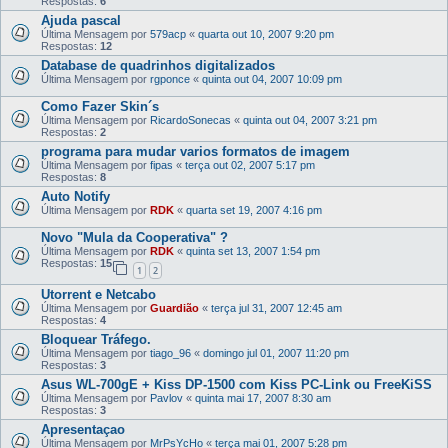
Respostas:
6
Ajuda pascal
Última Mensagem por
579acp
«
quarta out 10, 2007 9:20 pm
Respostas:
12
Database de quadrinhos digitalizados
Última Mensagem por
rgponce
«
quinta out 04, 2007 10:09 pm
Como Fazer Skin´s
Última Mensagem por
RicardoSonecas
«
quinta out 04, 2007 3:21 pm
Respostas:
2
programa para mudar varios formatos de imagem
Última Mensagem por
fipas
«
terça out 02, 2007 5:17 pm
Respostas:
8
Auto Notify
Última Mensagem por
RDK
«
quarta set 19, 2007 4:16 pm
Novo "Mula da Cooperativa" ?
Última Mensagem por
RDK
«
quinta set 13, 2007 1:54 pm
Respostas:
15
1
2
Utorrent e Netcabo
Última Mensagem por
Guardião
«
terça jul 31, 2007 12:45 am
Respostas:
4
Bloquear Tráfego.
Última Mensagem por
tiago_96
«
domingo jul 01, 2007 11:20 pm
Respostas:
3
Asus WL-700gE + Kiss DP-1500 com Kiss PC-Link ou FreeKiSS
Última Mensagem por
Pavlov
«
quinta mai 17, 2007 8:30 am
Respostas:
3
Apresentaçao
Última Mensagem por
MrPsYcHo
«
terça mai 01, 2007 5:28 pm