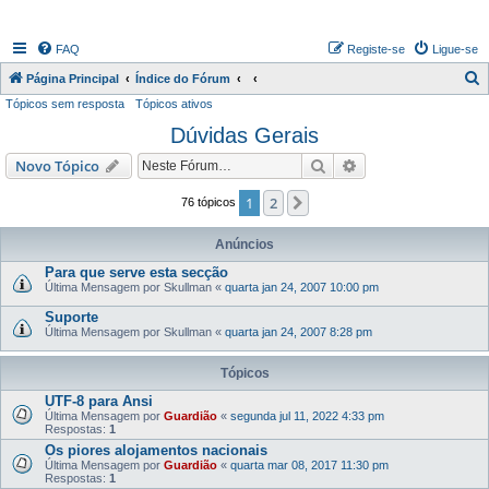
FAQ
Registe-se
Ligue-se
P
Página Principal
Índice do Fórum
Tópicos sem resposta
Tópicos ativos
e
Dúvidas Gerais
s
q
Pesquisar
Pesquisa avançada
Novo Tópico
u
1
2
Próximo
76 tópicos
i
s
Anúncios
a
Para que serve esta secção
Última Mensagem por
Skullman
«
quarta jan 24, 2007 10:00 pm
r
Suporte
Última Mensagem por
Skullman
«
quarta jan 24, 2007 8:28 pm
Tópicos
UTF-8 para Ansi
Última Mensagem por
Guardião
«
segunda jul 11, 2022 4:33 pm
Respostas:
1
Os piores alojamentos nacionais
Última Mensagem por
Guardião
«
quarta mar 08, 2017 11:30 pm
Respostas:
1