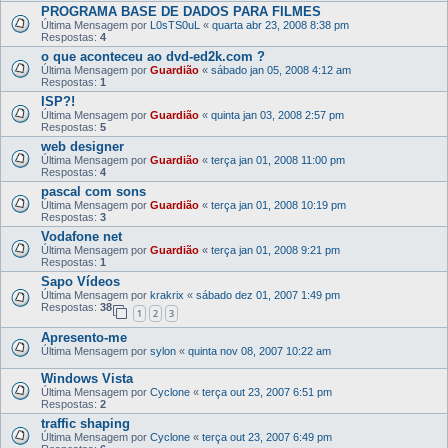
PROGRAMA BASE DE DADOS PARA FILMES
Última Mensagem por
L0sTS0uL
«
quarta abr 23, 2008 8:38 pm
Respostas:
4
o que aconteceu ao dvd-ed2k.com ?
Última Mensagem por
Guardião
«
sábado jan 05, 2008 4:12 am
Respostas:
1
ISP?!
Última Mensagem por
Guardião
«
quinta jan 03, 2008 2:57 pm
Respostas:
5
web designer
Última Mensagem por
Guardião
«
terça jan 01, 2008 11:00 pm
Respostas:
4
pascal com sons
Última Mensagem por
Guardião
«
terça jan 01, 2008 10:19 pm
Respostas:
3
Vodafone net
Última Mensagem por
Guardião
«
terça jan 01, 2008 9:21 pm
Respostas:
1
Sapo Vídeos
Última Mensagem por
krakrix
«
sábado dez 01, 2007 1:49 pm
Respostas:
38
1
2
3
Apresento-me
Última Mensagem por
sylon
«
quinta nov 08, 2007 10:22 am
Windows Vista
Última Mensagem por
Cyclone
«
terça out 23, 2007 6:51 pm
Respostas:
2
traffic shaping
Última Mensagem por
Cyclone
«
terça out 23, 2007 6:49 pm