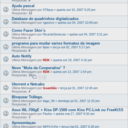
Respostas:
6
Ajuda pascal
Última Mensagem por
579acp
«
quarta out 10, 2007 9:20 pm
Respostas:
12
Database de quadrinhos digitalizados
Última Mensagem por
rgponce
«
quinta out 04, 2007 10:09 pm
Como Fazer Skin´s
Última Mensagem por
RicardoSonecas
«
quinta out 04, 2007 3:21 pm
Respostas:
2
programa para mudar varios formatos de imagem
Última Mensagem por
fipas
«
terça out 02, 2007 5:17 pm
Respostas:
8
Auto Notify
Última Mensagem por
RDK
«
quarta set 19, 2007 4:16 pm
Novo "Mula da Cooperativa" ?
Última Mensagem por
RDK
«
quinta set 13, 2007 1:54 pm
Respostas:
15
1
2
Utorrent e Netcabo
Última Mensagem por
Guardião
«
terça jul 31, 2007 12:45 am
Respostas:
4
Bloquear Tráfego.
Última Mensagem por
tiago_96
«
domingo jul 01, 2007 11:20 pm
Respostas:
3
Asus WL-700gE + Kiss DP-1500 com Kiss PC-Link ou FreeKiSS
Última Mensagem por
Pavlov
«
quinta mai 17, 2007 8:30 am
Respostas:
3
Apresentaçao
Última Mensagem por
MrPsYcHo
«
terça mai 01, 2007 5:28 pm