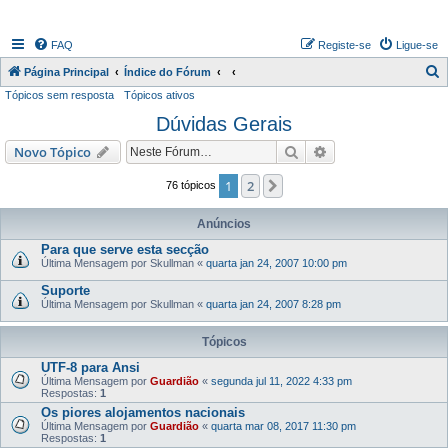
FAQ
Registe-se
Ligue-se
P
Página Principal
Índice do Fórum
Tópicos sem resposta
Tópicos ativos
e
Dúvidas Gerais
s
q
Pesquisar
Pesquisa avançada
Novo Tópico
u
1
2
Próximo
76 tópicos
i
s
Anúncios
a
Para que serve esta secção
Última Mensagem por
Skullman
«
quarta jan 24, 2007 10:00 pm
r
Suporte
Última Mensagem por
Skullman
«
quarta jan 24, 2007 8:28 pm
Tópicos
UTF-8 para Ansi
Última Mensagem por
Guardião
«
segunda jul 11, 2022 4:33 pm
Respostas:
1
Os piores alojamentos nacionais
Última Mensagem por
Guardião
«
quarta mar 08, 2017 11:30 pm
Respostas:
1