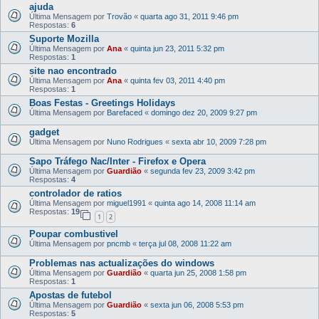
ajuda
Última Mensagem por
Trovão
«
quarta ago 31, 2011 9:46 pm
Respostas:
6
Suporte Mozilla
Última Mensagem por
Ana
«
quinta jun 23, 2011 5:32 pm
Respostas:
1
site nao encontrado
Última Mensagem por
Ana
«
quinta fev 03, 2011 4:40 pm
Respostas:
1
Boas Festas - Greetings Holidays
Última Mensagem por
Barefaced
«
domingo dez 20, 2009 9:27 pm
gadget
Última Mensagem por
Nuno Rodrigues
«
sexta abr 10, 2009 7:28 pm
Sapo Tráfego Nac/Inter - Firefox e Opera
Última Mensagem por
Guardião
«
segunda fev 23, 2009 3:42 pm
Respostas:
4
controlador de ratios
Última Mensagem por
miguel1991
«
quinta ago 14, 2008 11:14 am
Respostas:
19
1
2
Poupar combustivel
Última Mensagem por
pncmb
«
terça jul 08, 2008 11:22 am
Problemas nas actualizações do windows
Última Mensagem por
Guardião
«
quarta jun 25, 2008 1:58 pm
Respostas:
1
Apostas de futebol
Última Mensagem por
Guardião
«
sexta jun 06, 2008 5:53 pm
Respostas:
5