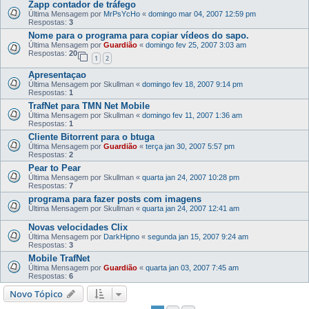
Zapp contador de tráfego
Última Mensagem por
MrPsYcHo
«
domingo mar 04, 2007 12:59 pm
Respostas:
3
Nome para o programa para copiar vídeos do sapo.
Última Mensagem por
Guardião
«
domingo fev 25, 2007 3:03 am
Respostas:
20
1
2
Apresentaçao
Última Mensagem por
Skullman
«
domingo fev 18, 2007 9:14 pm
Respostas:
1
TrafNet para TMN Net Mobile
Última Mensagem por
Skullman
«
domingo fev 11, 2007 1:36 am
Respostas:
1
Cliente Bitorrent para o btuga
Última Mensagem por
Guardião
«
terça jan 30, 2007 5:57 pm
Respostas:
2
Pear to Pear
Última Mensagem por
Skullman
«
quarta jan 24, 2007 10:28 pm
Respostas:
7
programa para fazer posts com imagens
Última Mensagem por
Skullman
«
quarta jan 24, 2007 12:41 am
Novas velocidades Clix
Última Mensagem por
DarkHipno
«
segunda jan 15, 2007 9:24 am
Respostas:
3
Mobile TrafNet
Última Mensagem por
Guardião
«
quarta jan 03, 2007 7:45 am
Respostas:
6
Novo Tópico