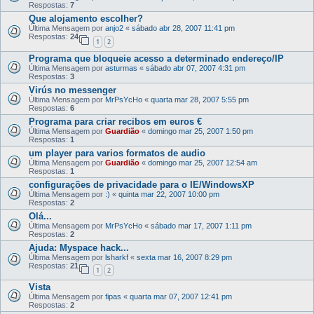
Respostas:
7
Que alojamento escolher?
Última Mensagem por
anjo2
«
sábado abr 28, 2007 11:41 pm
Respostas:
24
1
2
Programa que bloqueie acesso a determinado endereço/IP
Última Mensagem por
asturmas
«
sábado abr 07, 2007 4:31 pm
Respostas:
3
Virús no messenger
Última Mensagem por
MrPsYcHo
«
quarta mar 28, 2007 5:55 pm
Respostas:
6
Programa para criar recibos em euros €
Última Mensagem por
Guardião
«
domingo mar 25, 2007 1:50 pm
Respostas:
1
um player para varios formatos de audio
Última Mensagem por
Guardião
«
domingo mar 25, 2007 12:54 am
Respostas:
1
configurações de privacidade para o IE/WindowsXP
Última Mensagem por
:)
«
quinta mar 22, 2007 10:00 pm
Respostas:
2
Olá...
Última Mensagem por
MrPsYcHo
«
sábado mar 17, 2007 1:11 pm
Respostas:
2
Ajuda: Myspace hack...
Última Mensagem por
lsharkf
«
sexta mar 16, 2007 8:29 pm
Respostas:
21
1
2
Vista
Última Mensagem por
fipas
«
quarta mar 07, 2007 12:41 pm
Respostas:
2