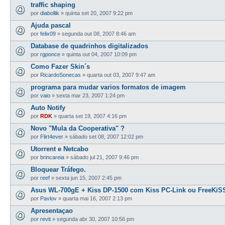
traffic shaping
por
diabollik
»
quinta set 20, 2007 9:22 pm
Ajuda pascal
por
felix09
»
segunda out 08, 2007 8:46 am
Database de quadrinhos digitalizados
por
rgponce
»
quinta out 04, 2007 10:09 pm
Como Fazer Skin´s
por
RicardoSonecas
»
quarta out 03, 2007 9:47 am
programa para mudar varios formatos de imagem
por
vaio
»
sexta mar 23, 2007 1:24 pm
Auto Notify
por
RDK
»
quarta set 19, 2007 4:16 pm
Novo "Mula da Cooperativa" ?
por
Flirt4ever
»
sábado set 08, 2007 12:02 pm
Utorrent e Netcabo
por
brincareia
»
sábado jul 21, 2007 9:46 pm
Bloquear Tráfego.
por
reef
»
sexta jun 15, 2007 2:45 pm
Asus WL-700gE + Kiss DP-1500 com Kiss PC-Link ou FreeKiS
por
Pavlov
»
quarta mai 16, 2007 2:13 pm
Apresentaçao
por
revit
»
segunda abr 30, 2007 10:56 pm