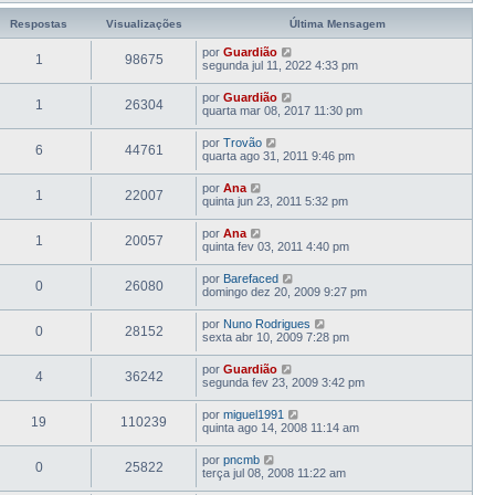
Respostas
Visualizações
Última Mensagem
por
Guardião
1
98675
segunda jul 11, 2022 4:33 pm
por
Guardião
1
26304
quarta mar 08, 2017 11:30 pm
por
Trovão
6
44761
quarta ago 31, 2011 9:46 pm
por
Ana
1
22007
quinta jun 23, 2011 5:32 pm
por
Ana
1
20057
quinta fev 03, 2011 4:40 pm
por
Barefaced
0
26080
domingo dez 20, 2009 9:27 pm
por
Nuno Rodrigues
0
28152
sexta abr 10, 2009 7:28 pm
por
Guardião
4
36242
segunda fev 23, 2009 3:42 pm
por
miguel1991
19
110239
quinta ago 14, 2008 11:14 am
por
pncmb
0
25822
terça jul 08, 2008 11:22 am