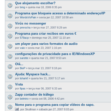
Que alojamento escolher?
por
bmg
»
quinta mai 18, 2006 8:35 pm
Programa que bloqueie acesso a determinado endereço/IP
por
WordsVsPain
»
sexta jan 12, 2007 10:58 am
Virús no messenger
por
pmrocha
»
terça mar 27, 2007 8:29 am
Programa para criar recibos em euros €
por
579acp
»
domingo mar 25, 2007 11:10 am
um player para varios formatos de audio
por
vaio
»
sexta mar 23, 2007 1:16 pm
configurações de privacidade para o IE/WindowsXP
por
sarette
»
quarta mar 21, 2007 8:53 am
Olá...
por
BioP
»
terça mar 13, 2007 9:18 pm
Ajuda: Myspace hack...
por
lsharkf
»
quarta fev 21, 2007 5:17 am
Vista
por
fipas
»
terça mar 06, 2007 6:33 am
Zapp contador de tráfego
por
belmiro
»
sexta set 08, 2006 4:42 pm
Nome para o programa para copiar vídeos do sapo.
por
Skullman
»
sábado jan 27, 2007 8:03 pm