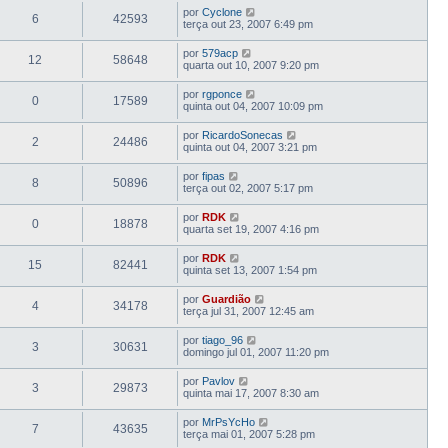
por
Cyclone
6
42593
terça out 23, 2007 6:49 pm
por
579acp
12
58648
quarta out 10, 2007 9:20 pm
por
rgponce
0
17589
quinta out 04, 2007 10:09 pm
por
RicardoSonecas
2
24486
quinta out 04, 2007 3:21 pm
por
fipas
8
50896
terça out 02, 2007 5:17 pm
por
RDK
0
18878
quarta set 19, 2007 4:16 pm
por
RDK
15
82441
quinta set 13, 2007 1:54 pm
por
Guardião
4
34178
terça jul 31, 2007 12:45 am
por
tiago_96
3
30631
domingo jul 01, 2007 11:20 pm
por
Pavlov
3
29873
quinta mai 17, 2007 8:30 am
por
MrPsYcHo
7
43635
terça mai 01, 2007 5:28 pm