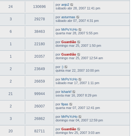
por
anjo2
24
130696
sábado abr 28, 2007 11:41 pm
por
asturmas
3
29278
sábado abr 07, 2007 4:31 pm
por
MrPsYcHo
6
38463
quarta mar 28, 2007 5:55 pm
por
Guardião
1
22180
domingo mar 25, 2007 1:50 pm
por
Guardião
1
20357
domingo mar 25, 2007 12:54 am
por
:)
2
23649
quinta mar 22, 2007 10:00 pm
por
MrPsYcHo
2
26659
sábado mar 17, 2007 1:11 pm
por
lsharkf
21
99944
sexta mar 16, 2007 8:29 pm
por
fipas
2
26007
quarta mar 07, 2007 12:41 pm
por
MrPsYcHo
3
26862
domingo mar 04, 2007 12:59 pm
por
Guardião
20
82711
domingo fev 25, 2007 3:03 am