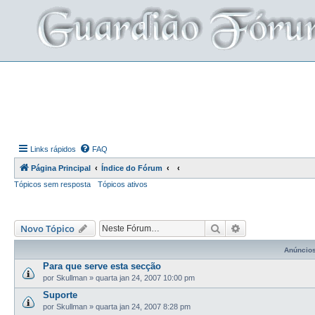
Links rápidos
FAQ
Página Principal
Índice do Fórum
Tópicos sem resposta
Tópicos ativos
Pesquisar
Pesquisa avança
Novo Tópico
Anúncio
Para que serve esta secção
por
Skullman
»
quarta jan 24, 2007 10:00 pm
Suporte
por
Skullman
»
quarta jan 24, 2007 8:28 pm