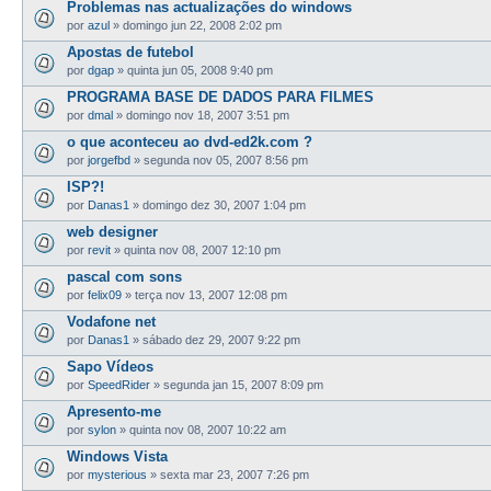
Problemas nas actualizações do windows
por
azul
»
domingo jun 22, 2008 2:02 pm
Apostas de futebol
por
dgap
»
quinta jun 05, 2008 9:40 pm
PROGRAMA BASE DE DADOS PARA FILMES
por
dmal
»
domingo nov 18, 2007 3:51 pm
o que aconteceu ao dvd-ed2k.com ?
por
jorgefbd
»
segunda nov 05, 2007 8:56 pm
ISP?!
por
Danas1
»
domingo dez 30, 2007 1:04 pm
web designer
por
revit
»
quinta nov 08, 2007 12:10 pm
pascal com sons
por
felix09
»
terça nov 13, 2007 12:08 pm
Vodafone net
por
Danas1
»
sábado dez 29, 2007 9:22 pm
Sapo Vídeos
por
SpeedRider
»
segunda jan 15, 2007 8:09 pm
Apresento-me
por
sylon
»
quinta nov 08, 2007 10:22 am
Windows Vista
por
mysterious
»
sexta mar 23, 2007 7:26 pm