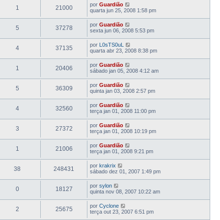
por
Guardião
1
21000
quarta jun 25, 2008 1:58 pm
por
Guardião
5
37278
sexta jun 06, 2008 5:53 pm
por
L0sTS0uL
4
37135
quarta abr 23, 2008 8:38 pm
por
Guardião
1
20406
sábado jan 05, 2008 4:12 am
por
Guardião
5
36309
quinta jan 03, 2008 2:57 pm
por
Guardião
4
32560
terça jan 01, 2008 11:00 pm
por
Guardião
3
27372
terça jan 01, 2008 10:19 pm
por
Guardião
1
21006
terça jan 01, 2008 9:21 pm
por
krakrix
38
248431
sábado dez 01, 2007 1:49 pm
por
sylon
0
18127
quinta nov 08, 2007 10:22 am
por
Cyclone
2
25675
terça out 23, 2007 6:51 pm