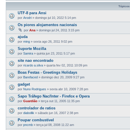
Tópicos
UTF-8 para Ansi
por
Arodri
»
domingo jul 10, 2022 5:14 pm
Os piores alojamentos nacionais
por
Ana
»
domingo jul 24, 2011 3:15 pm
ajuda
por
ming
»
sexta ago 26, 2011 9:02 pm
Suporte Mozilla
por
Samira
»
quinta jun 23, 2011 5:17 pm
site nao encontrado
por
ricardo a.silva
»
quarta fev 02, 2011 10:09 pm
Boas Festas - Greetings Holidays
por
Barefaced
»
domingo dez 20, 2009 9:27 pm
gadget
por
Nuno Rodrigues
»
sexta abr 10, 2009 7:28 pm
Sapo Tráfego Nac/Inter - Firefox e Opera
por
Guardião
»
terça out 11, 2005 11:35 pm
controlador de ratios
por
diabollik
»
sábado jun 16, 2007 2:38 pm
Poupar combustivel
por
pncmb
»
terça jul 08, 2008 11:22 am