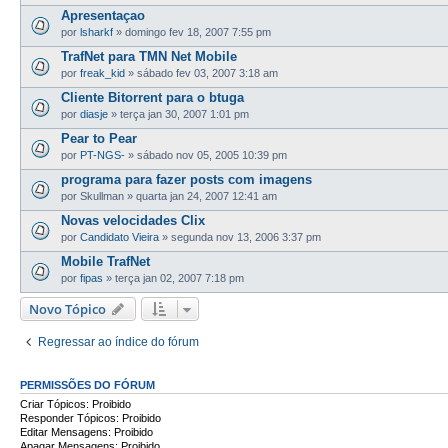
Apresentaçao
por
lsharkf
»
domingo fev 18, 2007 7:55 pm
TrafNet para TMN Net Mobile
por
freak_kid
»
sábado fev 03, 2007 3:18 am
Cliente Bitorrent para o btuga
por
diasje
»
terça jan 30, 2007 1:01 pm
Pear to Pear
por
PT-NGS-
»
sábado nov 05, 2005 10:39 pm
programa para fazer posts com imagens
por
Skullman
»
quarta jan 24, 2007 12:41 am
Novas velocidades Clix
por
Candidato Vieira
»
segunda nov 13, 2006 3:37 pm
Mobile TrafNet
por
fipas
»
terça jan 02, 2007 7:18 pm
Novo Tópico
Regressar ao índice do fórum
PERMISSÕES DO FÓRUM
Criar Tópicos: Proibido
Responder Tópicos: Proibido
Editar Mensagens: Proibido
Apagar Mensagens: Proibido