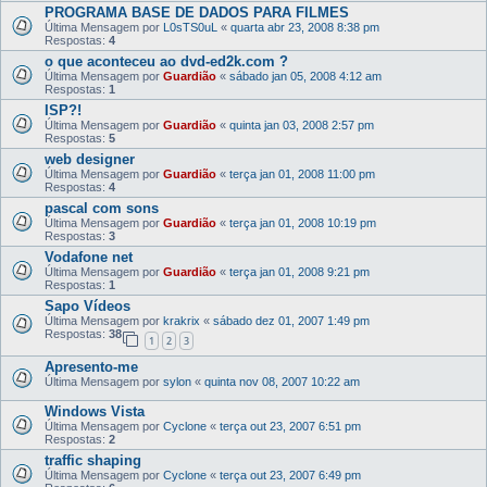
PROGRAMA BASE DE DADOS PARA FILMES
Última Mensagem por
L0sTS0uL
«
quarta abr 23, 2008 8:38 pm
Respostas:
4
o que aconteceu ao dvd-ed2k.com ?
Última Mensagem por
Guardião
«
sábado jan 05, 2008 4:12 am
Respostas:
1
ISP?!
Última Mensagem por
Guardião
«
quinta jan 03, 2008 2:57 pm
Respostas:
5
web designer
Última Mensagem por
Guardião
«
terça jan 01, 2008 11:00 pm
Respostas:
4
pascal com sons
Última Mensagem por
Guardião
«
terça jan 01, 2008 10:19 pm
Respostas:
3
Vodafone net
Última Mensagem por
Guardião
«
terça jan 01, 2008 9:21 pm
Respostas:
1
Sapo Vídeos
Última Mensagem por
krakrix
«
sábado dez 01, 2007 1:49 pm
Respostas:
38
1
2
3
Apresento-me
Última Mensagem por
sylon
«
quinta nov 08, 2007 10:22 am
Windows Vista
Última Mensagem por
Cyclone
«
terça out 23, 2007 6:51 pm
Respostas:
2
traffic shaping
Última Mensagem por
Cyclone
«
terça out 23, 2007 6:49 pm