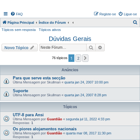
FAQ
Registe-se
Ligue-se
P
Página Principal
Índice do Fórum
Tópicos sem resposta
Tópicos ativos
e
Dúvidas Gerais
s
q
Pesquisar
Pesquisa avançada
Novo Tópico
u
1
2
Próximo
76 tópicos
i
s
Anúncios
a
Para que serve esta secção
Última Mensagem por
Skullman
«
quarta jan 24, 2007 10:00 pm
r
Suporte
Última Mensagem por
Skullman
«
quarta jan 24, 2007 8:28 pm
Tópicos
UTF-8 para Ansi
Última Mensagem por
Guardião
«
segunda jul 11, 2022 4:33 pm
Respostas:
1
Os piores alojamentos nacionais
Última Mensagem por
Guardião
«
quarta mar 08, 2017 11:30 pm
Respostas:
1