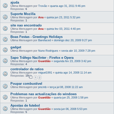
ajuda
Última Mensagem por
Trovão
«
quarta ago 31, 2011 9:46 pm
Respostas:
6
Suporte Mozilla
Última Mensagem por
Ana
«
quinta jun 23, 2011 5:32 pm
Respostas:
1
site nao encontrado
Última Mensagem por
Ana
«
quinta fev 03, 2011 4:40 pm
Respostas:
1
Boas Festas - Greetings Holidays
Última Mensagem por
Barefaced
«
domingo dez 20, 2009 9:27 pm
gadget
Última Mensagem por
Nuno Rodrigues
«
sexta abr 10, 2009 7:28 pm
Sapo Tráfego Nac/Inter - Firefox e Opera
Última Mensagem por
Guardião
«
segunda fev 23, 2009 3:42 pm
Respostas:
4
controlador de ratios
Última Mensagem por
miguel1991
«
quinta ago 14, 2008 11:14 am
Respostas:
19
1
2
Poupar combustivel
Última Mensagem por
pncmb
«
terça jul 08, 2008 11:22 am
Problemas nas actualizações do windows
Última Mensagem por
Guardião
«
quarta jun 25, 2008 1:58 pm
Respostas:
1
Apostas de futebol
Última Mensagem por
Guardião
«
sexta jun 06, 2008 5:53 pm
Respostas:
5