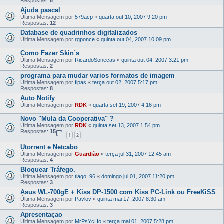
Respostas:
6
Ajuda pascal
Última Mensagem por
579acp
«
quarta out 10, 2007 9:20 pm
Respostas:
12
Database de quadrinhos digitalizados
Última Mensagem por
rgponce
«
quinta out 04, 2007 10:09 pm
Como Fazer Skin´s
Última Mensagem por
RicardoSonecas
«
quinta out 04, 2007 3:21 pm
Respostas:
2
programa para mudar varios formatos de imagem
Última Mensagem por
fipas
«
terça out 02, 2007 5:17 pm
Respostas:
8
Auto Notify
Última Mensagem por
RDK
«
quarta set 19, 2007 4:16 pm
Novo "Mula da Cooperativa" ?
Última Mensagem por
RDK
«
quinta set 13, 2007 1:54 pm
Respostas:
15
1
2
Utorrent e Netcabo
Última Mensagem por
Guardião
«
terça jul 31, 2007 12:45 am
Respostas:
4
Bloquear Tráfego.
Última Mensagem por
tiago_96
«
domingo jul 01, 2007 11:20 pm
Respostas:
3
Asus WL-700gE + Kiss DP-1500 com Kiss PC-Link ou FreeKiSS
Última Mensagem por
Pavlov
«
quinta mai 17, 2007 8:30 am
Respostas:
3
Apresentaçao
Última Mensagem por
MrPsYcHo
«
terça mai 01, 2007 5:28 pm