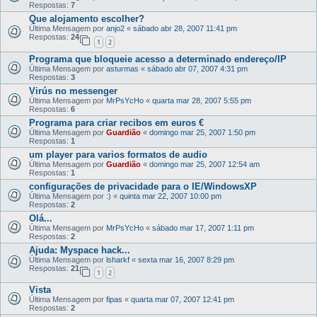
Respostas:
7
Que alojamento escolher?
Última Mensagem por
anjo2
«
sábado abr 28, 2007 11:41 pm
Respostas:
24
1
2
Programa que bloqueie acesso a determinado endereço/IP
Última Mensagem por
asturmas
«
sábado abr 07, 2007 4:31 pm
Respostas:
3
Virús no messenger
Última Mensagem por
MrPsYcHo
«
quarta mar 28, 2007 5:55 pm
Respostas:
6
Programa para criar recibos em euros €
Última Mensagem por
Guardião
«
domingo mar 25, 2007 1:50 pm
Respostas:
1
um player para varios formatos de audio
Última Mensagem por
Guardião
«
domingo mar 25, 2007 12:54 am
Respostas:
1
configurações de privacidade para o IE/WindowsXP
Última Mensagem por
:)
«
quinta mar 22, 2007 10:00 pm
Respostas:
2
Olá...
Última Mensagem por
MrPsYcHo
«
sábado mar 17, 2007 1:11 pm
Respostas:
2
Ajuda: Myspace hack...
Última Mensagem por
lsharkf
«
sexta mar 16, 2007 8:29 pm
Respostas:
21
1
2
Vista
Última Mensagem por
fipas
«
quarta mar 07, 2007 12:41 pm
Respostas:
2