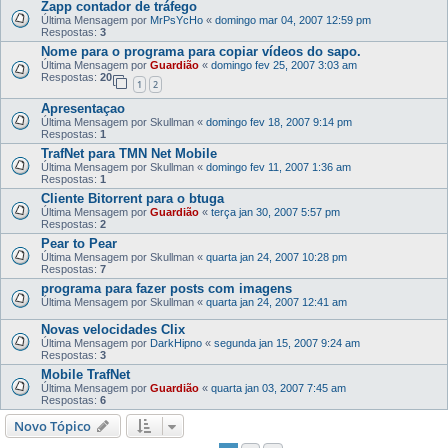
Zapp contador de tráfego
Última Mensagem por
MrPsYcHo
«
domingo mar 04, 2007 12:59 pm
Respostas:
3
Nome para o programa para copiar vídeos do sapo.
Última Mensagem por
Guardião
«
domingo fev 25, 2007 3:03 am
Respostas:
20
1
2
Apresentaçao
Última Mensagem por
Skullman
«
domingo fev 18, 2007 9:14 pm
Respostas:
1
TrafNet para TMN Net Mobile
Última Mensagem por
Skullman
«
domingo fev 11, 2007 1:36 am
Respostas:
1
Cliente Bitorrent para o btuga
Última Mensagem por
Guardião
«
terça jan 30, 2007 5:57 pm
Respostas:
2
Pear to Pear
Última Mensagem por
Skullman
«
quarta jan 24, 2007 10:28 pm
Respostas:
7
programa para fazer posts com imagens
Última Mensagem por
Skullman
«
quarta jan 24, 2007 12:41 am
Novas velocidades Clix
Última Mensagem por
DarkHipno
«
segunda jan 15, 2007 9:24 am
Respostas:
3
Mobile TrafNet
Última Mensagem por
Guardião
«
quarta jan 03, 2007 7:45 am
Respostas:
6
Novo Tópico