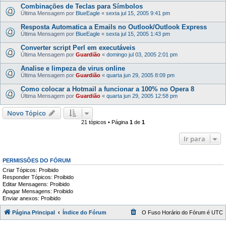
Combinações de Teclas para Símbolos
Última Mensagem por
BlueEagle
«
sexta jul 15, 2005 9:41 pm
Resposta Automatica a Emails no Outlook/Outlook Express
Última Mensagem por
BlueEagle
«
sexta jul 15, 2005 1:43 pm
Converter script Perl em executáveis
Última Mensagem por
Guardião
«
domingo jul 03, 2005 2:01 pm
Analise e limpeza de virus online
Última Mensagem por
Guardião
«
quarta jun 29, 2005 8:09 pm
Como colocar a Hotmail a funcionar a 100% no Opera 8
Última Mensagem por
Guardião
«
quarta jun 29, 2005 12:58 pm
Novo Tópico
21 tópicos • Página
1
de
1
Ir para
PERMISSÕES DO FÓRUM
Criar Tópicos: Proibido
Responder Tópicos: Proibido
Editar Mensagens: Proibido
Apagar Mensagens: Proibido
Enviar anexos: Proibido
Página Principal
Índice do Fórum
O Fuso Horário do Fórum é
UTC