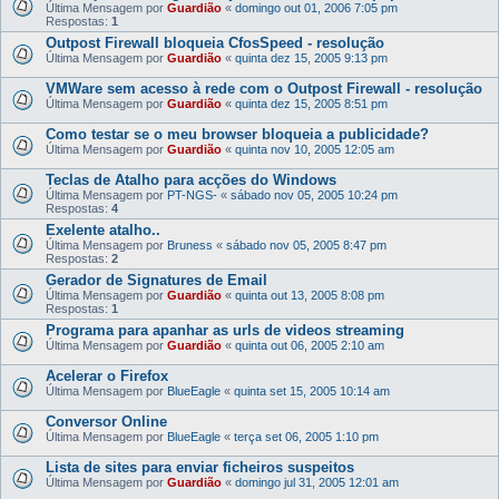
Última Mensagem por
Guardião
«
domingo out 01, 2006 7:05 pm
Respostas:
1
Outpost Firewall bloqueia CfosSpeed - resolução
Última Mensagem por
Guardião
«
quinta dez 15, 2005 9:13 pm
VMWare sem acesso à rede com o Outpost Firewall - resolução
Última Mensagem por
Guardião
«
quinta dez 15, 2005 8:51 pm
Como testar se o meu browser bloqueia a publicidade?
Última Mensagem por
Guardião
«
quinta nov 10, 2005 12:05 am
Teclas de Atalho para acções do Windows
Última Mensagem por
PT-NGS-
«
sábado nov 05, 2005 10:24 pm
Respostas:
4
Exelente atalho..
Última Mensagem por
Bruness
«
sábado nov 05, 2005 8:47 pm
Respostas:
2
Gerador de Signatures de Email
Última Mensagem por
Guardião
«
quinta out 13, 2005 8:08 pm
Respostas:
1
Programa para apanhar as urls de videos streaming
Última Mensagem por
Guardião
«
quinta out 06, 2005 2:10 am
Acelerar o Firefox
Última Mensagem por
BlueEagle
«
quinta set 15, 2005 10:14 am
Conversor Online
Última Mensagem por
BlueEagle
«
terça set 06, 2005 1:10 pm
Lista de sites para enviar ficheiros suspeitos
Última Mensagem por
Guardião
«
domingo jul 31, 2005 12:01 am