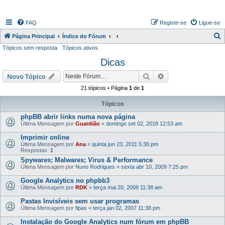
FAQ
Registe-se
Ligue-se
P
Página Principal
Índice do Fórum
Tópicos sem resposta
Tópicos ativos
e
Dicas
s
q
Pesquisar
Pesquisa avançada
Novo Tópico
u
21 tópicos • Página
1
de
1
i
Tópicos
s
phpBB abrir links numa nova página
a
Última Mensagem por
Guardião
«
domingo set 02, 2018 12:53 am
r
Imprimir online
Última Mensagem por
Ana
«
quinta jun 23, 2011 5:30 pm
Respostas:
1
Spywares; Malwares; Virus & Performance
Última Mensagem por
Nuno Rodrigues
«
sexta abr 10, 2009 7:25 pm
Google Analytics no phpbb3
Última Mensagem por
RDK
«
terça mai 20, 2008 11:38 am
Pastas Invisíveis sem usar programas
Última Mensagem por
fipas
«
terça jan 02, 2007 11:38 pm
Instalação do Google Analytics num fórum em phpBB