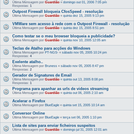
Última Mensagem por
Guardião
«
domingo out 01, 2006 7:05 pm
Respostas:
1
Outpost Firewall bloqueia CfosSpeed - resolução
Última Mensagem por
Guardião
«
quinta dez 15, 2005 9:13 pm
VMWare sem acesso à rede com o Outpost Firewall - resolução
Última Mensagem por
Guardião
«
quinta dez 15, 2005 8:51 pm
Como testar se o meu browser bloqueia a publicidade?
Última Mensagem por
Guardião
«
quinta nov 10, 2005 12:05 am
Teclas de Atalho para acções do Windows
Última Mensagem por
PT-NGS-
«
sábado nov 05, 2005 10:24 pm
Respostas:
4
Exelente atalho..
Última Mensagem por
Bruness
«
sábado nov 05, 2005 8:47 pm
Respostas:
2
Gerador de Signatures de Email
Última Mensagem por
Guardião
«
quinta out 13, 2005 8:08 pm
Respostas:
1
Programa para apanhar as urls de videos streaming
Última Mensagem por
Guardião
«
quinta out 06, 2005 2:10 am
Acelerar o Firefox
Última Mensagem por
BlueEagle
«
quinta set 15, 2005 10:14 am
Conversor Online
Última Mensagem por
BlueEagle
«
terça set 06, 2005 1:10 pm
Lista de sites para enviar ficheiros suspeitos
Última Mensagem por
Guardião
«
domingo jul 31, 2005 12:01 am