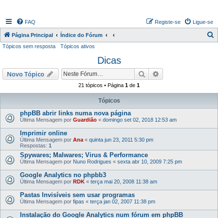
FAQ
Registe-se
Ligue-se
P
Página Principal
Índice do Fórum
Tópicos sem resposta
Tópicos ativos
e
Dicas
s
q
Pesquisar
Pesquisa avançada
Novo Tópico
u
21 tópicos • Página
1
de
1
i
Tópicos
s
phpBB abrir links numa nova página
a
Última Mensagem por
Guardião
«
domingo set 02, 2018 12:53 am
r
Imprimir online
Última Mensagem por
Ana
«
quinta jun 23, 2011 5:30 pm
Respostas:
1
Spywares; Malwares; Virus & Performance
Última Mensagem por
Nuno Rodrigues
«
sexta abr 10, 2009 7:25 pm
Google Analytics no phpbb3
Última Mensagem por
RDK
«
terça mai 20, 2008 11:38 am
Pastas Invisíveis sem usar programas
Última Mensagem por
fipas
«
terça jan 02, 2007 11:38 pm
Instalação do Google Analytics num fórum em phpBB