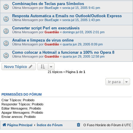
Combinações de Teclas para Símbolos
Última Mensagem por
BlueEagle
«
sexta jul 15, 2005 9:41 pm
Resposta Automatica a Emails no Outlook/Outlook Express
Última Mensagem por
BlueEagle
«
sexta jul 15, 2005 1:43 pm
Converter script Perl em executáveis
Última Mensagem por
Guardião
«
domingo jul 03, 2005 2:01 pm
Analise e limpeza de virus online
Última Mensagem por
Guardião
«
quarta jun 29, 2005 8:09 pm
Como colocar a Hotmail a funcionar a 100% no Opera 8
Última Mensagem por
Guardião
«
quarta jun 29, 2005 12:58 pm
Novo Tópico
21 tópicos • Página
1
de
1
Ir para
PERMISSÕES DO FÓRUM
Criar Tópicos: Proibido
Responder Tópicos: Proibido
Editar Mensagens: Proibido
Apagar Mensagens: Proibido
Enviar anexos: Proibido
Página Principal
Índice do Fórum
O Fuso Horário do Fórum é
UTC