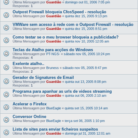
Última Mensagem por
Guardião
«
domingo out 01, 2006 7:05 pm
Respostas:
1
Outpost Firewall bloqueia CfosSpeed - resolução
Última Mensagem por
Guardião
«
quinta dez 15, 2005 9:13 pm
VMWare sem acesso à rede com o Outpost Firewall - resolução
Última Mensagem por
Guardião
«
quinta dez 15, 2005 8:51 pm
Como testar se o meu browser bloqueia a publicidade?
Última Mensagem por
Guardião
«
quinta nov 10, 2005 12:05 am
Teclas de Atalho para acções do Windows
Última Mensagem por
PT-NGS-
«
sábado nov 05, 2005 10:24 pm
Respostas:
4
Exelente atalho..
Última Mensagem por
Bruness
«
sábado nov 05, 2005 8:47 pm
Respostas:
2
Gerador de Signatures de Email
Última Mensagem por
Guardião
«
quinta out 13, 2005 8:08 pm
Respostas:
1
Programa para apanhar as urls de videos streaming
Última Mensagem por
Guardião
«
quinta out 06, 2005 2:10 am
Acelerar o Firefox
Última Mensagem por
BlueEagle
«
quinta set 15, 2005 10:14 am
Conversor Online
Última Mensagem por
BlueEagle
«
terça set 06, 2005 1:10 pm
Lista de sites para enviar ficheiros suspeitos
Última Mensagem por
Guardião
«
domingo jul 31, 2005 12:01 am