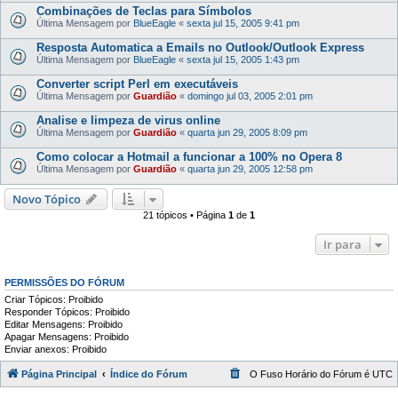
Combinações de Teclas para Símbolos
Última Mensagem por
BlueEagle
«
sexta jul 15, 2005 9:41 pm
Resposta Automatica a Emails no Outlook/Outlook Express
Última Mensagem por
BlueEagle
«
sexta jul 15, 2005 1:43 pm
Converter script Perl em executáveis
Última Mensagem por
Guardião
«
domingo jul 03, 2005 2:01 pm
Analise e limpeza de virus online
Última Mensagem por
Guardião
«
quarta jun 29, 2005 8:09 pm
Como colocar a Hotmail a funcionar a 100% no Opera 8
Última Mensagem por
Guardião
«
quarta jun 29, 2005 12:58 pm
Novo Tópico
21 tópicos • Página
1
de
1
Ir para
PERMISSÕES DO FÓRUM
Criar Tópicos: Proibido
Responder Tópicos: Proibido
Editar Mensagens: Proibido
Apagar Mensagens: Proibido
Enviar anexos: Proibido
Página Principal
Índice do Fórum
O Fuso Horário do Fórum é
UTC