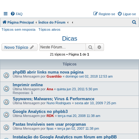
FAQ
Registe-se
Ligue-se
P
Página Principal
Índice do Fórum
Tópicos sem resposta
Tópicos ativos
e
Dicas
s
q
Pesquisar
Pesquisa avançada
Novo Tópico
u
21 tópicos • Página
1
de
1
i
Tópicos
s
phpBB abrir links numa nova página
a
Última Mensagem por
Guardião
«
domingo set 02, 2018 12:53 am
r
Imprimir online
Última Mensagem por
Ana
«
quinta jun 23, 2011 5:30 pm
Respostas:
1
Spywares; Malwares; Virus & Performance
Última Mensagem por
Nuno Rodrigues
«
sexta abr 10, 2009 7:25 pm
Google Analytics no phpbb3
Última Mensagem por
RDK
«
terça mai 20, 2008 11:38 am
Pastas Invisíveis sem usar programas
Última Mensagem por
fipas
«
terça jan 02, 2007 11:38 pm
Instalação do Google Analytics num fórum em phpBB