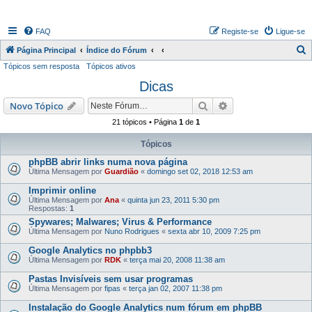
FAQ
Registe-se
Ligue-se
P
Página Principal
Índice do Fórum
Tópicos sem resposta
Tópicos ativos
e
Dicas
s
q
Pesquisar
Pesquisa avançada
Novo Tópico
u
21 tópicos • Página
1
de
1
i
Tópicos
s
phpBB abrir links numa nova página
a
Última Mensagem por
Guardião
«
domingo set 02, 2018 12:53 am
r
Imprimir online
Última Mensagem por
Ana
«
quinta jun 23, 2011 5:30 pm
Respostas:
1
Spywares; Malwares; Virus & Performance
Última Mensagem por
Nuno Rodrigues
«
sexta abr 10, 2009 7:25 pm
Google Analytics no phpbb3
Última Mensagem por
RDK
«
terça mai 20, 2008 11:38 am
Pastas Invisíveis sem usar programas
Última Mensagem por
fipas
«
terça jan 02, 2007 11:38 pm
Instalação do Google Analytics num fórum em phpBB