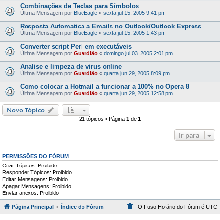
Combinações de Teclas para Símbolos
Última Mensagem por
BlueEagle
«
sexta jul 15, 2005 9:41 pm
Resposta Automatica a Emails no Outlook/Outlook Express
Última Mensagem por
BlueEagle
«
sexta jul 15, 2005 1:43 pm
Converter script Perl em executáveis
Última Mensagem por
Guardião
«
domingo jul 03, 2005 2:01 pm
Analise e limpeza de virus online
Última Mensagem por
Guardião
«
quarta jun 29, 2005 8:09 pm
Como colocar a Hotmail a funcionar a 100% no Opera 8
Última Mensagem por
Guardião
«
quarta jun 29, 2005 12:58 pm
Novo Tópico
21 tópicos • Página
1
de
1
Ir para
PERMISSÕES DO FÓRUM
Criar Tópicos: Proibido
Responder Tópicos: Proibido
Editar Mensagens: Proibido
Apagar Mensagens: Proibido
Enviar anexos: Proibido
Página Principal
Índice do Fórum
O Fuso Horário do Fórum é
UTC