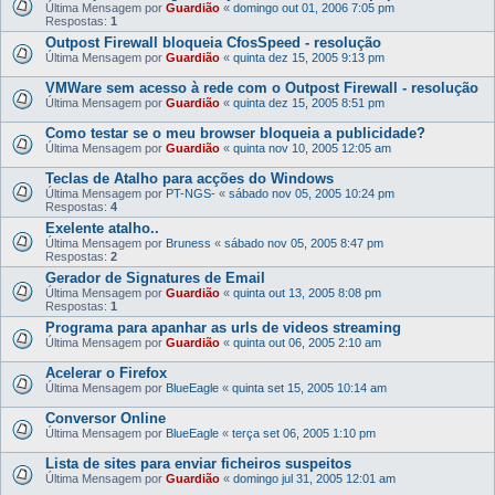
Última Mensagem por
Guardião
«
domingo out 01, 2006 7:05 pm
Respostas:
1
Outpost Firewall bloqueia CfosSpeed - resolução
Última Mensagem por
Guardião
«
quinta dez 15, 2005 9:13 pm
VMWare sem acesso à rede com o Outpost Firewall - resolução
Última Mensagem por
Guardião
«
quinta dez 15, 2005 8:51 pm
Como testar se o meu browser bloqueia a publicidade?
Última Mensagem por
Guardião
«
quinta nov 10, 2005 12:05 am
Teclas de Atalho para acções do Windows
Última Mensagem por
PT-NGS-
«
sábado nov 05, 2005 10:24 pm
Respostas:
4
Exelente atalho..
Última Mensagem por
Bruness
«
sábado nov 05, 2005 8:47 pm
Respostas:
2
Gerador de Signatures de Email
Última Mensagem por
Guardião
«
quinta out 13, 2005 8:08 pm
Respostas:
1
Programa para apanhar as urls de videos streaming
Última Mensagem por
Guardião
«
quinta out 06, 2005 2:10 am
Acelerar o Firefox
Última Mensagem por
BlueEagle
«
quinta set 15, 2005 10:14 am
Conversor Online
Última Mensagem por
BlueEagle
«
terça set 06, 2005 1:10 pm
Lista de sites para enviar ficheiros suspeitos
Última Mensagem por
Guardião
«
domingo jul 31, 2005 12:01 am