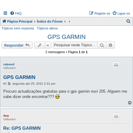
FAQ
Registe-se
Ligue-se
P
Página Principal
Índice do Fórum
Tópicos sem resposta
Tópicos ativos
e
GPS GARMIN
s
q
Pesquisar
Pesquisa 
Responder
u
2 mensagens • Página
1
de
1
i
s
rubrasil
Utilizador
a
GPS GARMIN
r
M
#1
segunda abr 25, 2011 2:31 pm
e
n
Procuro actualizações gratuitas para o gps garmin nuvi 205. Alguem me
s
sabe dizer onde encontrar???
a
g
e
m
Ana
Utilizador
Re: GPS GARMIN