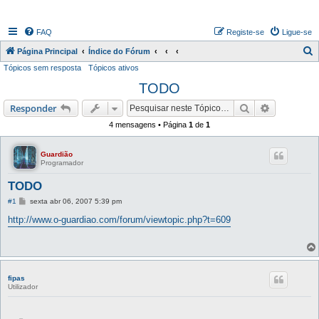
FAQ
Registe-se
Ligue-se
P
Página Principal
Índice do Fórum
Tópicos sem resposta
Tópicos ativos
e
TODO
s
q
Pesquisar
Pesquisa 
Responder
u
4 mensagens • Página
1
de
1
i
s
Guardião
Programador
a
TODO
r
M
#1
sexta abr 06, 2007 5:39 pm
e
n
http://www.o-guardiao.com/forum/viewtopic.php?t=609
s
a
g
e
m
fipas
Utilizador