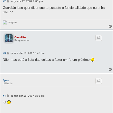
M
#2
terça abr 17, 2007 7:00 pm
e
n
Guardião isso quer dizer que tu puseste a funcionalidade que eu tinha
s
dito ??'
a
g
e
m
Guardião
Programador
M
#3
quarta abr 18, 2007 5:45 pm
e
n
Não, mas está a lista das coisas a fazer um futuro próximo
s
a
g
e
m
fipas
Utilizador
M
#4
quarta abr 18, 2007 7:08 pm
e
n
lol
s
a
g