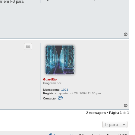
ar em F8 para
T
o
p
o
Guardião
Programador
Mensagens:
1023
Registado:
quinta out 28, 2004 11:00 pm
C
Contacto:
o
n
T
t
o
a
2 mensagens • Página
1
de
1
p
c
o
t
o
Ir para
G
u
a