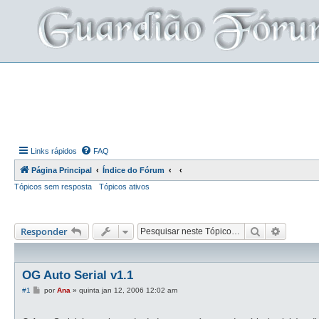
Links rápidos
FAQ
Página Principal
Índice do Fórum
Tópicos sem resposta
Tópicos ativos
Pesquisar
Pesquis
Responder
OG Auto Serial v1.1
M
#1
por
Ana
»
quinta jan 12, 2006 12:02 am
e
n
s