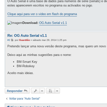
O Auto Serial é uma base de dados para números de série (serials) e d
a
g
estes aparecerem escritos no programa ou activados no jogo.
e
m
Clique aqui para ver o video em flash do programa
Download:
OG Auto Serial v1.1
Re: OG Auto Serial v1.1
M
#2
por
Guardião
»
sábado mar 29, 2014 1:25 pm
e
n
Pretendo lançar uma nova versão deste programa, mas quero um novo no
s
a
g
Deixo aqui as minhas sugestões para o nome:
e
m
BM-Smart Key
BM-Robokey
Aceito mais ideias.
Responder
Voltar para “Auto Serial”