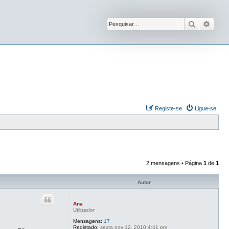
Pesquisar
Pesqu
Registe-se
Ligue-se
2 mensagens • Página
1
de
1
Autor
Ana
Utilizador
Mensagens:
17
Registado:
sexta nov 12, 2010 4:41 pm