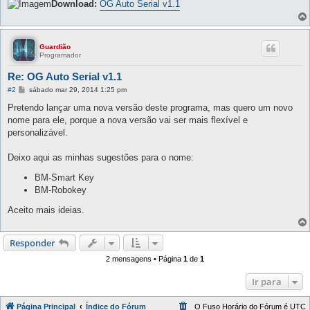
Download:
OG Auto Serial v1.1
Guardião
Programador
Re: OG Auto Serial v1.1
M
#2
sábado mar 29, 2014 1:25 pm
e
n
Pretendo lançar uma nova versão deste programa, mas quero um novo
s
nome para ele, porque a nova versão vai ser mais flexível e
a
g
personalizável.
e
m
Deixo aqui as minhas sugestões para o nome:
BM-Smart Key
BM-Robokey
Aceito mais ideias.
Responder
2 mensagens • Página
1
de
1
Ir para
Página Principal
Índice do Fórum
O Fuso Horário do Fórum é
UTC