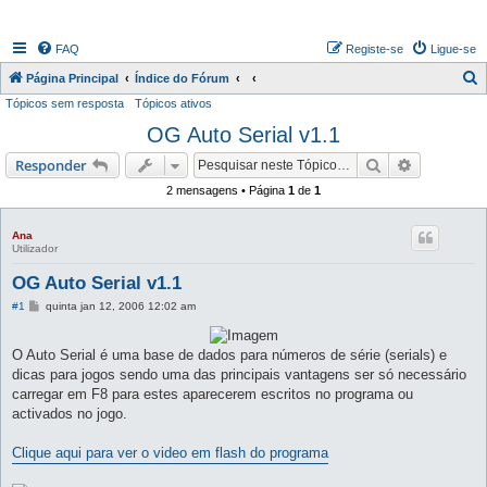
FAQ
Registe-se
Ligue-se
P
Página Principal
Índice do Fórum
Tópicos sem resposta
Tópicos ativos
e
OG Auto Serial v1.1
s
q
Pesquisar
Pesquisa 
Responder
u
2 mensagens • Página
1
de
1
i
s
Ana
Utilizador
a
OG Auto Serial v1.1
r
M
#1
quinta jan 12, 2006 12:02 am
e
n
s
O Auto Serial é uma base de dados para números de série (serials) e
a
g
dicas para jogos sendo uma das principais vantagens ser só necessário
e
carregar em F8 para estes aparecerem escritos no programa ou
m
activados no jogo.
Clique aqui para ver o video em flash do programa