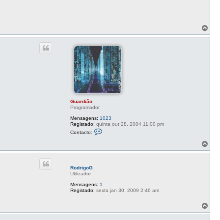
T
o
p
o
Guardião
Programador
Mensagens:
1023
Registado:
quinta out 28, 2004 11:00 pm
C
Contacto:
o
n
T
t
o
a
p
c
o
t
RodrigoG
o
Utilizador
G
u
Mensagens:
1
a
Registado:
sexta jan 30, 2009 2:46 am
r
d
T
i
o
ã
o
p