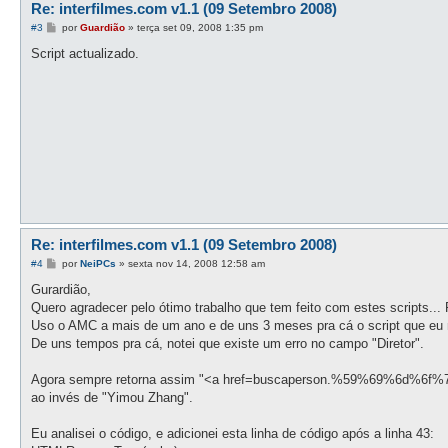
Re: interfilmes.com v1.1 (09 Setembro 2008)
M
#3
por
Guardião
»
terça set 09, 2008 1:35 pm
e
n
Script actualizado.
s
a
g
e
m
Re: interfilmes.com v1.1 (09 Setembro 2008)
M
#4
por
NeiPCs
»
sexta nov 14, 2008 12:58 am
e
n
Gurardião,
s
Quero agradecer pelo ótimo trabalho que tem feito com estes scripts... 
a
g
Uso o AMC a mais de um ano e de uns 3 meses pra cá o script que eu ma
e
De uns tempos pra cá, notei que existe um erro no campo "Diretor".
m
Agora sempre retorna assim "<a href=buscaperson.%59%69%6d%
ao invés de "Yimou Zhang".
Eu analisei o código, e adicionei esta linha de código após a linha 43: