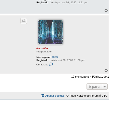
a
Registado:
domingo mar 16, 2025 11:11 pm
r
d
T
i
o
ã
o
p
o
Guardião
Programador
Mensagens:
1023
Registado:
quinta out 28, 2004 11:00 pm
C
Contacto:
o
n
T
t
o
a
12 mensagens • Página
1
de
1
p
c
o
t
o
Ir para
G
u
a
Apagar cookies
O Fuso Horário do Fórum é
UTC
r
d
i
ã
o