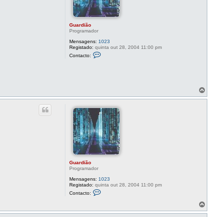
Guardião
Programador
Mensagens:
1023
Registado:
quinta out 28, 2004 11:00 pm
C
Contacto:
o
n
t
a
c
t
T
o
o
G
p
u
o
a
r
d
i
ã
o
Guardião
Programador
Mensagens:
1023
Registado:
quinta out 28, 2004 11:00 pm
C
Contacto:
o
n
T
t
o
a