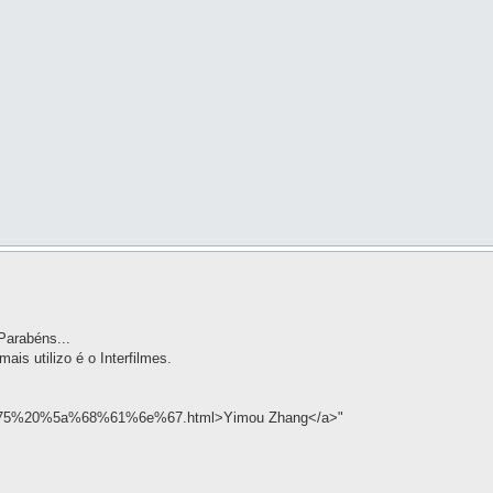
Parabéns...
is utilizo é o Interfilmes.
6f%75%20%5a%68%61%6e%67.html>Yimou Zhang</a>"