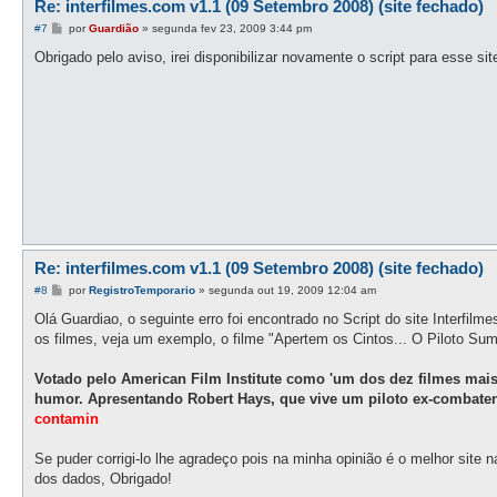
Re: interfilmes.com v1.1 (09 Setembro 2008) (site fechado)
M
#7
por
Guardião
»
segunda fev 23, 2009 3:44 pm
e
n
Obrigado pelo aviso, irei disponibilizar novamente o script para esse sit
s
a
g
e
m
Re: interfilmes.com v1.1 (09 Setembro 2008) (site fechado)
M
#8
por
RegistroTemporario
»
segunda out 19, 2009 12:04 am
e
n
Olá Guardiao, o seguinte erro foi encontrado no Script do site Interfil
s
os filmes, veja um exemplo, o filme "Apertem os Cintos... O Piloto Sum
a
g
e
Votado pelo American Film Institute como 'um dos dez filmes mai
m
humor. Apresentando Robert Hays, que vive um piloto ex-combaten
contamin
Se puder corrigi-lo lhe agradeço pois na minha opinião é o melhor site 
dos dados, Obrigado!