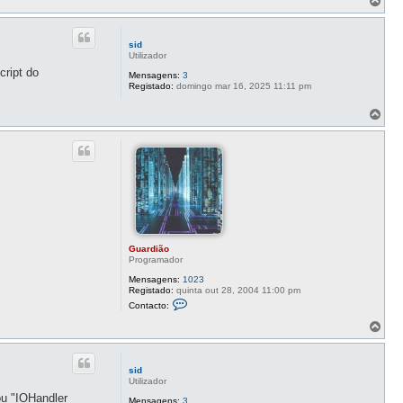
o
p
o
sid
Utilizador
ript do
Mensagens:
3
Registado:
domingo mar 16, 2025 11:11 pm
T
o
p
o
Guardião
Programador
Mensagens:
1023
Registado:
quinta out 28, 2004 11:00 pm
C
Contacto:
o
n
T
t
o
a
p
c
o
t
sid
o
Utilizador
G
ou "IOHandler
u
Mensagens:
3