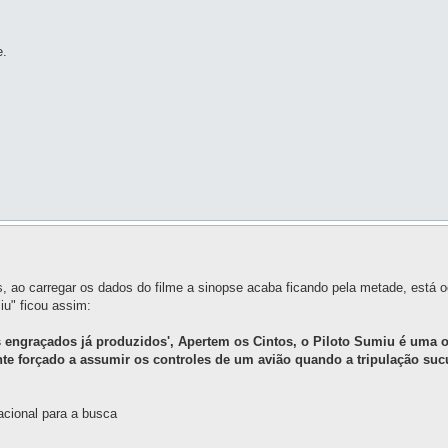
e.
mes, ao carregar os dados do filme a sinopse acaba ficando pela metade, está
iu" ficou assim:
s engraçados já produzidos', Apertem os Cintos, o Piloto Sumiu é uma 
te forçado a assumir os controles de um avião quando a tripulação s
nacional para a busca