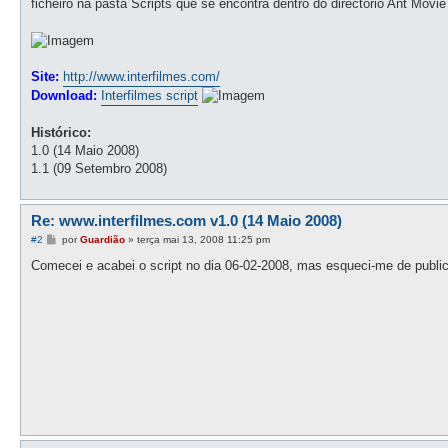
ficheiro na pasta Scripts que se encontra dentro do directório Ant Movie
a
g
e
m
Site:
http://www.interfilmes.com/
Download:
Interfilmes script
Histórico:
1.0 (14 Maio 2008)
1.1 (09 Setembro 2008)
Re: www.interfilmes.com v1.0 (14 Maio 2008)
M
#2
por
Guardião
»
terça mai 13, 2008 11:25 pm
e
n
Comecei e acabei o script no dia 06-02-2008, mas esqueci-me de public
s
a
g
e
m