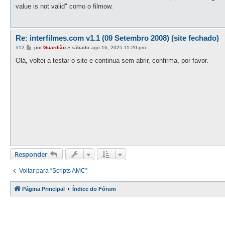
s
value is not valid" como o filmow.
a
g
e
m
Re: interfilmes.com v1.1 (09 Setembro 2008) (site fechado)
M
#12
por
Guardião
»
sábado ago 16, 2025 11:20 pm
e
n
Olá, voltei a testar o site e continua sem abrir, confirma, por favor.
s
a
g
e
m
Responder
Voltar para “Scripts AMC”
Página Principal
Índice do Fórum