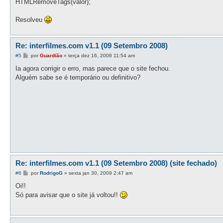
HTMLRemoveTags(valor);
Resolveu
Re: interfilmes.com v1.1 (09 Setembro 2008)
M
#5
por
Guardião
»
terça dez 16, 2008 11:54 am
e
n
Ia agora corrigir o erro, mas parece que o site fechou.
s
Alguém sabe se é temporário ou definitivo?
a
g
e
m
Re: interfilmes.com v1.1 (09 Setembro 2008) (site fechado)
M
#6
por
RodrigoG
»
sexta jan 30, 2009 2:47 am
e
n
Oi!!
s
Só para avisar que o site já voltou!!
a
g
e
m