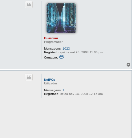
p
c
o
t
o
G
u
a
r
d
i
ã
Guardião
o
Programador
Mensagens:
1023
Registado:
quinta out 28, 2004 11:00 pm
C
Contacto:
o
n
T
t
o
a
p
c
o
t
NeiPCs
o
Utilizador
G
u
Mensagens:
1
a
Registado:
sexta nov 14, 2008 12:47 am
r
d
i
ã
o