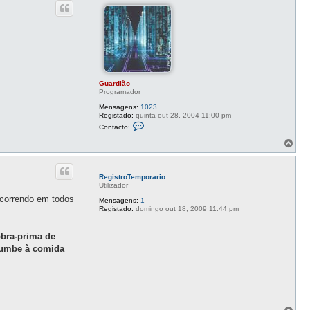
o
Guardião
Programador
Mensagens:
1023
Registado:
quinta out 28, 2004 11:00 pm
C
Contacto:
o
n
T
t
o
a
p
c
o
t
RegistroTemporario
o
Utilizador
G
 ocorrendo em todos
u
Mensagens:
1
a
Registado:
domingo out 18, 2009 11:44 pm
r
d
i
obra-prima de
ã
ucumbe à comida
o
T