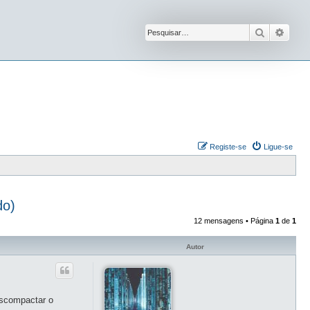
Pesquisar
Pesqu
Registe-se
Ligue-se
do)
12 mensagens • Página
1
de
1
Autor
escompactar o