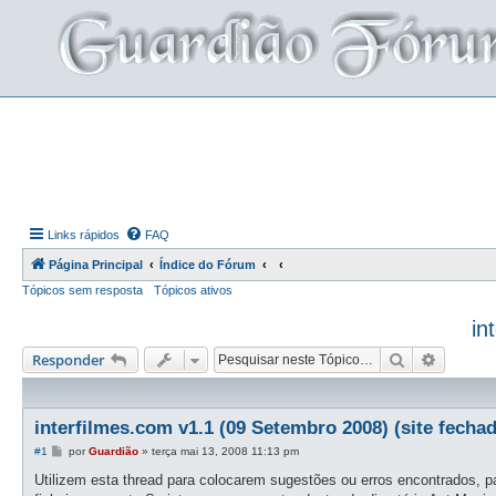
Links rápidos
FAQ
Página Principal
Índice do Fórum
Tópicos sem resposta
Tópicos ativos
in
Pesquisar
Pesquis
Responder
interfilmes.com v1.1 (09 Setembro 2008) (site fecha
M
#1
por
Guardião
»
terça mai 13, 2008 11:13 pm
e
n
Utilizem esta thread para colocarem sugestões ou erros encontrados, pa
s