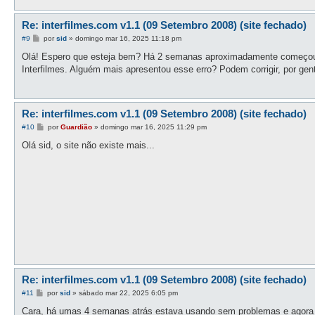
Re: interfilmes.com v1.1 (09 Setembro 2008) (site fechado)
M
#9
por
sid
»
domingo mar 16, 2025 11:18 pm
e
n
Olá! Espero que esteja bem? Há 2 semanas aproximadamente começou a 
s
Interfilmes. Alguém mais apresentou esse erro? Podem corrigir, por gen
a
g
e
m
Re: interfilmes.com v1.1 (09 Setembro 2008) (site fechado)
M
#10
por
Guardião
»
domingo mar 16, 2025 11:29 pm
e
n
Olá sid, o site não existe mais...
s
a
g
e
m
Re: interfilmes.com v1.1 (09 Setembro 2008) (site fechado)
M
#11
por
sid
»
sábado mar 22, 2025 6:05 pm
e
n
Cara, há umas 4 semanas atrás estava usando sem problemas e agora 