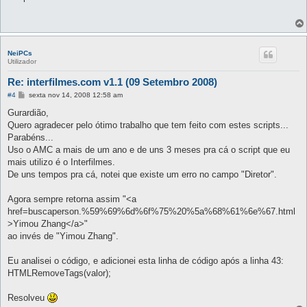
s
a
g
e
m
NeiPCs
Utilizador
Re: interfilmes.com v1.1 (09 Setembro 2008)
M
#4
sexta nov 14, 2008 12:58 am
e
n
Gurardião,
s
Quero agradecer pelo ótimo trabalho que tem feito com estes scripts...
a
g
Parabéns...
e
Uso o AMC a mais de um ano e de uns 3 meses pra cá o script que eu
m
mais utilizo é o Interfilmes.
De uns tempos pra cá, notei que existe um erro no campo "Diretor".
Agora sempre retorna assim "<a
href=buscaperson.%59%69%6d%6f%75%20%5a%68%61%6e%67.html
>Yimou Zhang</a>"
ao invés de "Yimou Zhang".
Eu analisei o código, e adicionei esta linha de código após a linha 43:
HTMLRemoveTags(valor);
Resolveu