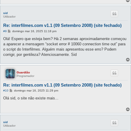
sid
Utilizador
Re: interfilmes.com v1.1 (09 Setembro 2008) (site fechado)
M
#9
domingo mar 16, 2025 11:18 pm
e
n
Olá! Espero que esteja bem? Há 2 semanas aproximadamente começou
s
a aparecer a mensagem “socket error # 10060 connection time out” para
a
g
o script do Interfilmes. Alguém mais apresentou esse erro? Podem
e
corrigir, por gentileza? Atenciosamente. Sid
m
Guardião
Programador
Re: interfilmes.com v1.1 (09 Setembro 2008) (site fechado)
M
#10
domingo mar 16, 2025 11:29 pm
e
n
Olá sid, o site não existe mais...
s
a
g
e
m
sid
Utilizador