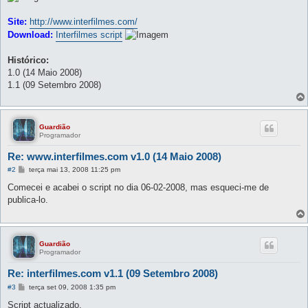
Site:
http://www.interfilmes.com/
Download:
Interfilmes script
Histórico:
1.0 (14 Maio 2008)
1.1 (09 Setembro 2008)
Guardião
Programador
Re: www.interfilmes.com v1.0 (14 Maio 2008)
M
#2
terça mai 13, 2008 11:25 pm
e
n
Comecei e acabei o script no dia 06-02-2008, mas esqueci-me de
s
publica-lo.
a
g
e
m
Guardião
Programador
Re: interfilmes.com v1.1 (09 Setembro 2008)
M
#3
terça set 09, 2008 1:35 pm
e
n
Script actualizado.