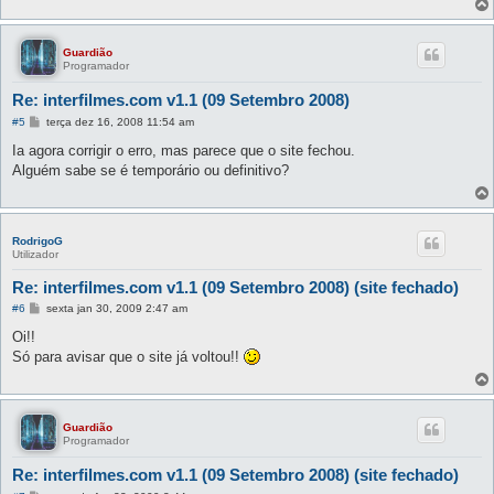
Guardião
Programador
Re: interfilmes.com v1.1 (09 Setembro 2008)
M
#5
terça dez 16, 2008 11:54 am
e
n
Ia agora corrigir o erro, mas parece que o site fechou.
s
Alguém sabe se é temporário ou definitivo?
a
g
e
m
RodrigoG
Utilizador
Re: interfilmes.com v1.1 (09 Setembro 2008) (site fechado)
M
#6
sexta jan 30, 2009 2:47 am
e
n
Oi!!
s
Só para avisar que o site já voltou!!
a
g
e
m
Guardião
Programador
Re: interfilmes.com v1.1 (09 Setembro 2008) (site fechado)