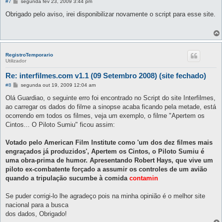
M
#7
segunda fev 23, 2009 3:44 pm
e
n
Obrigado pelo aviso, irei disponibilizar novamente o script para esse site.
s
a
g
e
m
RegistroTemporario
Utilizador
Re: interfilmes.com v1.1 (09 Setembro 2008) (site fechado)
M
#8
segunda out 19, 2009 12:04 am
e
n
Olá Guardiao, o seguinte erro foi encontrado no Script do site Interfilmes,
s
ao carregar os dados do filme a sinopse acaba ficando pela metade, está
a
g
ocorrendo em todos os filmes, veja um exemplo, o filme "Apertem os
e
Cintos... O Piloto Sumiu" ficou assim:
m
Votado pelo American Film Institute como 'um dos dez filmes mais
engraçados já produzidos', Apertem os Cintos, o Piloto Sumiu é
uma obra-prima de humor. Apresentando Robert Hays, que vive um
piloto ex-combatente forçado a assumir os controles de um avião
quando a tripulação sucumbe à comida
contamin
Se puder corrigi-lo lhe agradeço pois na minha opinião é o melhor site
nacional para a busca
dos dados, Obrigado!