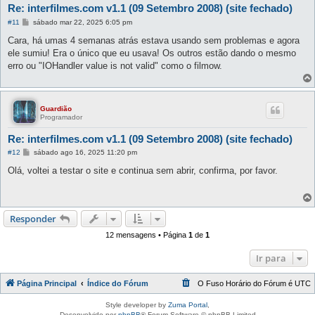
Re: interfilmes.com v1.1 (09 Setembro 2008) (site fechado)
M
#11
sábado mar 22, 2025 6:05 pm
e
n
Cara, há umas 4 semanas atrás estava usando sem problemas e agora
s
ele sumiu! Era o único que eu usava! Os outros estão dando o mesmo
a
g
erro ou "IOHandler value is not valid" como o filmow.
e
m
Guardião
Programador
Re: interfilmes.com v1.1 (09 Setembro 2008) (site fechado)
M
#12
sábado ago 16, 2025 11:20 pm
e
n
Olá, voltei a testar o site e continua sem abrir, confirma, por favor.
s
a
g
e
m
Responder
12 mensagens • Página
1
de
1
Ir para
Página Principal
Índice do Fórum
O Fuso Horário do Fórum é
UTC
Style developer by
Zuma Portal
,
Desenvolvido por
phpBB
® Forum Software © phpBB Limited