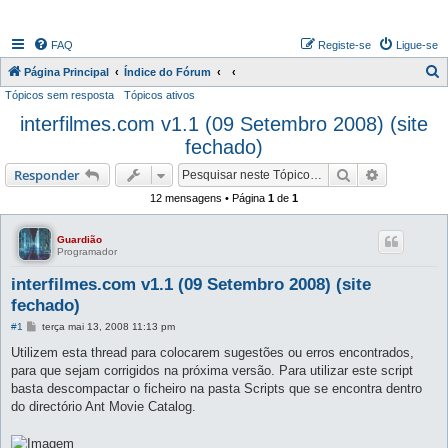
FAQ
Registe-se
Ligue-se
P
Página Principal
Índice do Fórum
Tópicos sem resposta
Tópicos ativos
e
interfilmes.com v1.1 (09 Setembro 2008) (site
s
fechado)
q
u
Pesquisar
Pesquisa 
Responder
i
12 mensagens • Página
1
de
1
s
a
Guardião
Programador
r
interfilmes.com v1.1 (09 Setembro 2008) (site
fechado)
M
#1
terça mai 13, 2008 11:13 pm
e
n
Utilizem esta thread para colocarem sugestões ou erros encontrados,
s
para que sejam corrigidos na próxima versão. Para utilizar este script
a
g
basta descompactar o ficheiro na pasta Scripts que se encontra dentro
e
do directório Ant Movie Catalog.
m