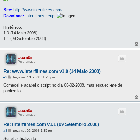
Site:
http://www.interfilmes.com/
Download:
Interfilmes script
Histórico:
1.0 (14 Maio 2008)
1.1 (09 Setembro 2008)
Guardião
Programador
Re: www.interfilmes.com v1.0 (14 Maio 2008)
M
#2
terça mai 13, 2008 11:25 pm
e
n
Comecei e acabei o script no dia 06-02-2008, mas esqueci-me de
s
publica-lo.
a
g
e
m
Guardião
Programador
Re: interfilmes.com v1.1 (09 Setembro 2008)
M
#3
terça set 09, 2008 1:35 pm
e
n
Script actualizado.