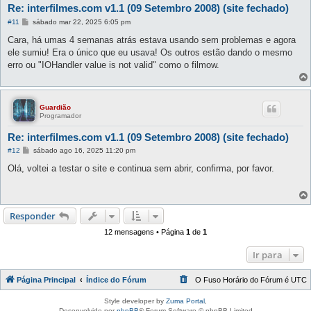
Re: interfilmes.com v1.1 (09 Setembro 2008) (site fechado)
M
#11
sábado mar 22, 2025 6:05 pm
e
n
Cara, há umas 4 semanas atrás estava usando sem problemas e agora
s
ele sumiu! Era o único que eu usava! Os outros estão dando o mesmo
a
g
erro ou "IOHandler value is not valid" como o filmow.
e
m
Guardião
Programador
Re: interfilmes.com v1.1 (09 Setembro 2008) (site fechado)
M
#12
sábado ago 16, 2025 11:20 pm
e
n
Olá, voltei a testar o site e continua sem abrir, confirma, por favor.
s
a
g
e
m
Responder
12 mensagens • Página
1
de
1
Ir para
Página Principal
Índice do Fórum
O Fuso Horário do Fórum é
UTC
Style developer by
Zuma Portal
,
Desenvolvido por
phpBB
® Forum Software © phpBB Limited