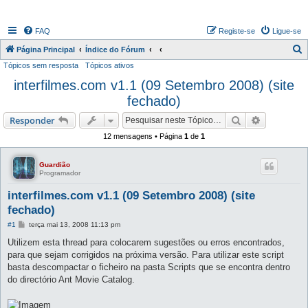
FAQ
Registe-se
Ligue-se
P
Página Principal
Índice do Fórum
Tópicos sem resposta
Tópicos ativos
e
interfilmes.com v1.1 (09 Setembro 2008) (site
s
fechado)
q
u
Pesquisar
Pesquisa 
Responder
i
12 mensagens • Página
1
de
1
s
a
Guardião
Programador
r
interfilmes.com v1.1 (09 Setembro 2008) (site
fechado)
M
#1
terça mai 13, 2008 11:13 pm
e
n
Utilizem esta thread para colocarem sugestões ou erros encontrados,
s
para que sejam corrigidos na próxima versão. Para utilizar este script
a
g
basta descompactar o ficheiro na pasta Scripts que se encontra dentro
e
do directório Ant Movie Catalog.
m