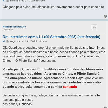
M
#7
segunda fev 23, 2009 3:44 pm
e
n
Obrigado pelo aviso, irei disponibilizar novamente o script para esse site.
s
a
g
e
m
RegistroTemporario
Utilizador
Re: interfilmes.com v1.1 (09 Setembro 2008) (site fechado)
M
#8
segunda out 19, 2009 12:04 am
e
n
Olá Guardiao, o seguinte erro foi encontrado no Script do site Interfilmes,
s
ao carregar os dados do filme a sinopse acaba ficando pela metade, está
a
g
ocorrendo em todos os filmes, veja um exemplo, o filme "Apertem os
e
Cintos... O Piloto Sumiu" ficou assim:
m
Votado pelo American Film Institute como 'um dos dez filmes mais
engraçados já produzidos', Apertem os Cintos, o Piloto Sumiu é
uma obra-prima de humor. Apresentando Robert Hays, que vive um
piloto ex-combatente forçado a assumir os controles de um avião
quando a tripulação sucumbe à comida
contamin
Se puder corrigi-lo lhe agradeço pois na minha opinião é o melhor site
nacional para a busca
dos dados, Obrigado!