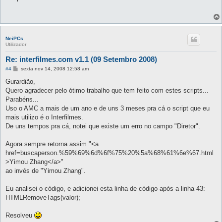
s
a
g
e
m
NeiPCs
Utilizador
Re: interfilmes.com v1.1 (09 Setembro 2008)
M
#4
sexta nov 14, 2008 12:58 am
e
n
Gurardião,
s
Quero agradecer pelo ótimo trabalho que tem feito com estes scripts...
a
g
Parabéns...
e
Uso o AMC a mais de um ano e de uns 3 meses pra cá o script que eu
m
mais utilizo é o Interfilmes.
De uns tempos pra cá, notei que existe um erro no campo "Diretor".
Agora sempre retorna assim "<a
href=buscaperson.%59%69%6d%6f%75%20%5a%68%61%6e%67.html
>Yimou Zhang</a>"
ao invés de "Yimou Zhang".
Eu analisei o código, e adicionei esta linha de código após a linha 43:
HTMLRemoveTags(valor);
Resolveu