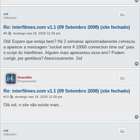
sid
Utilizador
Re: interfilmes.com v1.1 (09 Setembro 2008) (site fechado)
M
#9
domingo mar 16, 2025 11:18 pm
e
n
Olá! Espero que esteja bem? Há 2 semanas aproximadamente começou
s
a aparecer a mensagem “socket error # 10060 connection time out” para
a
g
o script do Interfilmes. Alguém mais apresentou esse erro? Podem
e
corrigir, por gentileza? Atenciosamente. Sid
m
Guardião
Programador
Re: interfilmes.com v1.1 (09 Setembro 2008) (site fechado)
M
#10
domingo mar 16, 2025 11:29 pm
e
n
Olá sid, o site não existe mais...
s
a
g
e
m
sid
Utilizador