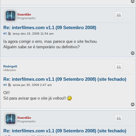
Guardião
Programador
Re: interfilmes.com v1.1 (09 Setembro 2008)
M
#5
terça dez 16, 2008 11:54 am
e
n
Ia agora corrigir o erro, mas parece que o site fechou.
s
Alguém sabe se é temporário ou definitivo?
a
g
e
m
RodrigoG
Utilizador
Re: interfilmes.com v1.1 (09 Setembro 2008) (site fechado)
M
#6
sexta jan 30, 2009 2:47 am
e
n
Oi!!
s
Só para avisar que o site já voltou!!
a
g
e
m
Guardião
Programador
Re: interfilmes.com v1.1 (09 Setembro 2008) (site fechado)