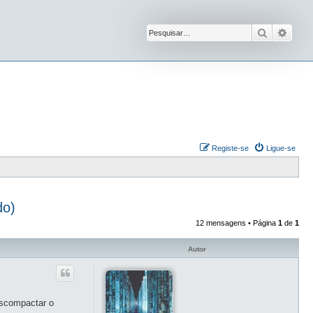
Pesquisar
Pesqu
Registe-se
Ligue-se
do)
12 mensagens • Página
1
de
1
Autor
escompactar o