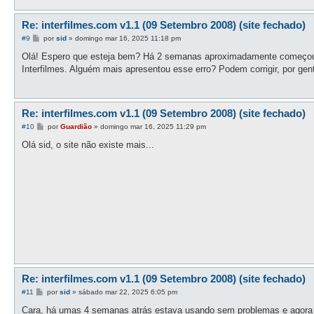
Re: interfilmes.com v1.1 (09 Setembro 2008) (site fechado)
M
#9
por
sid
»
domingo mar 16, 2025 11:18 pm
e
n
Olá! Espero que esteja bem? Há 2 semanas aproximadamente começou a 
s
Interfilmes. Alguém mais apresentou esse erro? Podem corrigir, por gen
a
g
e
m
Re: interfilmes.com v1.1 (09 Setembro 2008) (site fechado)
M
#10
por
Guardião
»
domingo mar 16, 2025 11:29 pm
e
n
Olá sid, o site não existe mais...
s
a
g
e
m
Re: interfilmes.com v1.1 (09 Setembro 2008) (site fechado)
M
#11
por
sid
»
sábado mar 22, 2025 6:05 pm
e
n
Cara, há umas 4 semanas atrás estava usando sem problemas e agora 