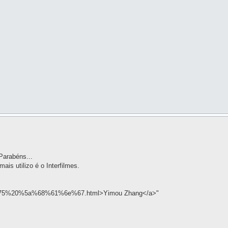
Parabéns...
is utilizo é o Interfilmes.
6f%75%20%5a%68%61%6e%67.html>Yimou Zhang</a>"