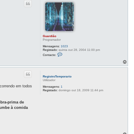
o
Guardião
Programador
Mensagens:
1023
Registado:
quinta out 28, 2004 11:00 pm
C
Contacto:
o
n
T
t
o
a
p
c
o
t
RegistroTemporario
o
Utilizador
G
 ocorrendo em todos
u
Mensagens:
1
a
Registado:
domingo out 18, 2009 11:44 pm
r
d
i
obra-prima de
ã
ucumbe à comida
o
T