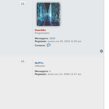
p
c
o
t
o
G
u
a
r
d
i
ã
Guardião
o
Programador
Mensagens:
1023
Registado:
quinta out 28, 2004 11:00 pm
C
Contacto:
o
n
T
t
o
a
p
c
o
t
NeiPCs
o
Utilizador
G
u
Mensagens:
1
a
Registado:
sexta nov 14, 2008 12:47 am
r
d
i
ã
o