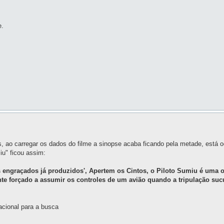
e.
mes, ao carregar os dados do filme a sinopse acaba ficando pela metade, está
iu" ficou assim:
s engraçados já produzidos', Apertem os Cintos, o Piloto Sumiu é uma 
te forçado a assumir os controles de um avião quando a tripulação s
nacional para a busca