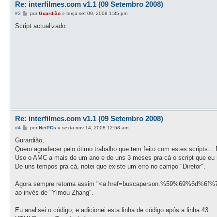
Re: interfilmes.com v1.1 (09 Setembro 2008)
M
#3
por
Guardião
»
terça set 09, 2008 1:35 pm
e
n
Script actualizado.
s
a
g
e
m
Re: interfilmes.com v1.1 (09 Setembro 2008)
M
#4
por
NeiPCs
»
sexta nov 14, 2008 12:58 am
e
n
Gurardião,
s
Quero agradecer pelo ótimo trabalho que tem feito com estes scripts... 
a
g
Uso o AMC a mais de um ano e de uns 3 meses pra cá o script que eu ma
e
De uns tempos pra cá, notei que existe um erro no campo "Diretor".
m
Agora sempre retorna assim "<a href=buscaperson.%59%69%6d%
ao invés de "Yimou Zhang".
Eu analisei o código, e adicionei esta linha de código após a linha 43: