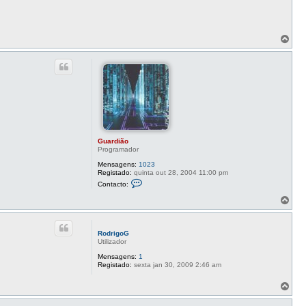
T
o
p
o
Guardião
Programador
Mensagens:
1023
Registado:
quinta out 28, 2004 11:00 pm
C
Contacto:
o
n
T
t
o
a
p
c
o
t
RodrigoG
o
Utilizador
G
u
Mensagens:
1
a
Registado:
sexta jan 30, 2009 2:46 am
r
d
T
i
o
ã
o
p