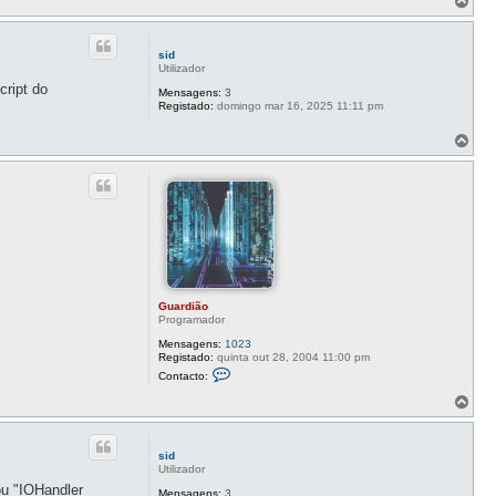
o
p
o
sid
Utilizador
ript do
Mensagens:
3
Registado:
domingo mar 16, 2025 11:11 pm
T
o
p
o
Guardião
Programador
Mensagens:
1023
Registado:
quinta out 28, 2004 11:00 pm
C
Contacto:
o
n
T
t
o
a
p
c
o
t
sid
o
Utilizador
G
ou "IOHandler
u
Mensagens:
3