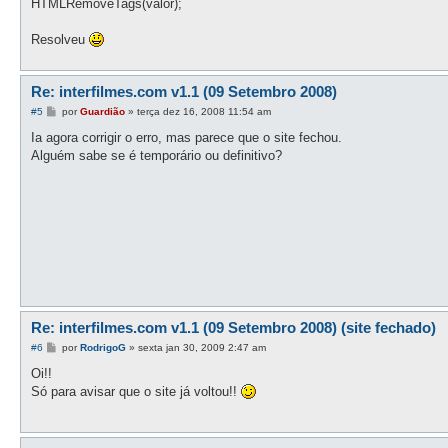
HTMLRemoveTags(valor);
Resolveu
Re: interfilmes.com v1.1 (09 Setembro 2008)
M
#5
por
Guardião
»
terça dez 16, 2008 11:54 am
e
n
Ia agora corrigir o erro, mas parece que o site fechou.
s
Alguém sabe se é temporário ou definitivo?
a
g
e
m
Re: interfilmes.com v1.1 (09 Setembro 2008) (site fechado)
M
#6
por
RodrigoG
»
sexta jan 30, 2009 2:47 am
e
n
Oi!!
s
Só para avisar que o site já voltou!!
a
g
e
m