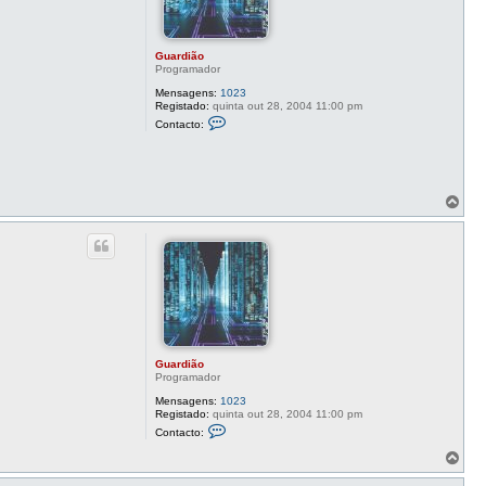
Guardião
Programador
Mensagens:
1023
Registado:
quinta out 28, 2004 11:00 pm
C
Contacto:
o
n
t
a
c
t
T
o
o
G
p
u
o
a
r
d
i
ã
o
Guardião
Programador
Mensagens:
1023
Registado:
quinta out 28, 2004 11:00 pm
C
Contacto:
o
n
T
t
o
a