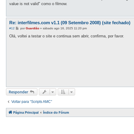
s
value is not valid" como o filmow.
a
g
e
m
Re: interfilmes.com v1.1 (09 Setembro 2008) (site fechado)
M
#12
por
Guardião
»
sábado ago 16, 2025 11:20 pm
e
n
Olá, voltei a testar o site e continua sem abrir, confirma, por favor.
s
a
g
e
m
Responder
Voltar para “Scripts AMC”
Página Principal
Índice do Fórum