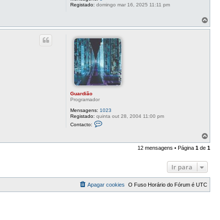
a
Registado:
domingo mar 16, 2025 11:11 pm
r
d
T
i
o
ã
o
p
o
Guardião
Programador
Mensagens:
1023
Registado:
quinta out 28, 2004 11:00 pm
C
Contacto:
o
n
T
t
o
a
12 mensagens • Página
1
de
1
p
c
o
t
o
Ir para
G
u
a
Apagar cookies
O Fuso Horário do Fórum é
UTC
r
d
i
ã
o