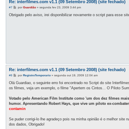
Re: interfilmes.com v1.1 (09 Setembro 2008) (site fechado)
M
#7
por
Guardião
»
segunda fev 23, 2009 3:44 pm
e
n
Obrigado pelo aviso, irei disponibilizar novamente o script para esse sit
s
a
g
e
m
Re: interfilmes.com v1.1 (09 Setembro 2008) (site fechado)
M
#8
por
RegistroTemporario
»
segunda out 19, 2009 12:04 am
e
n
Olá Guardiao, o seguinte erro foi encontrado no Script do site Interfil
s
os filmes, veja um exemplo, o filme "Apertem os Cintos... O Piloto Sum
a
g
e
Votado pelo American Film Institute como 'um dos dez filmes mai
m
humor. Apresentando Robert Hays, que vive um piloto ex-combaten
contamin
Se puder corrigi-lo lhe agradeço pois na minha opinião é o melhor site 
dos dados, Obrigado!