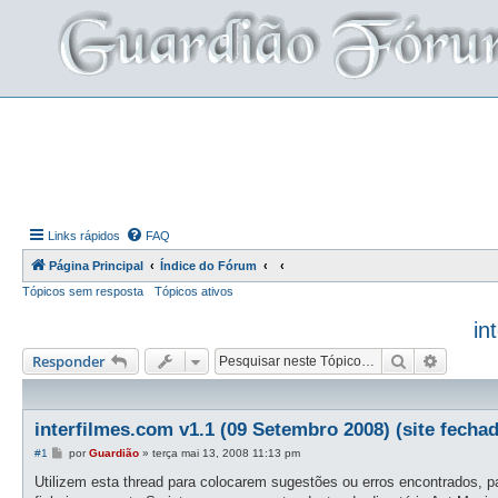
Links rápidos
FAQ
Página Principal
Índice do Fórum
Tópicos sem resposta
Tópicos ativos
in
Pesquisar
Pesquis
Responder
interfilmes.com v1.1 (09 Setembro 2008) (site fecha
M
#1
por
Guardião
»
terça mai 13, 2008 11:13 pm
e
n
Utilizem esta thread para colocarem sugestões ou erros encontrados, pa
s