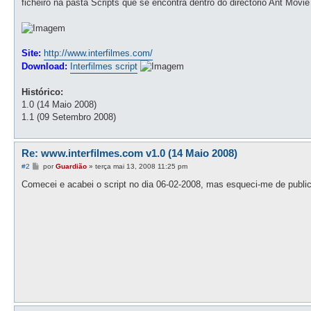
ficheiro na pasta Scripts que se encontra dentro do directório Ant Movie
a
g
e
m
Site:
http://www.interfilmes.com/
Download:
Interfilmes script
Histórico:
1.0 (14 Maio 2008)
1.1 (09 Setembro 2008)
Re: www.interfilmes.com v1.0 (14 Maio 2008)
M
#2
por
Guardião
»
terça mai 13, 2008 11:25 pm
e
n
Comecei e acabei o script no dia 06-02-2008, mas esqueci-me de public
s
a
g
e
m