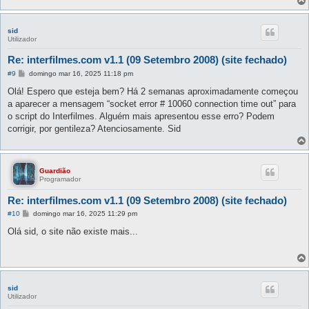
sid
Utilizador
Re: interfilmes.com v1.1 (09 Setembro 2008) (site fechado)
M
#9
domingo mar 16, 2025 11:18 pm
e
n
Olá! Espero que esteja bem? Há 2 semanas aproximadamente começou
s
a aparecer a mensagem “socket error # 10060 connection time out” para
a
g
o script do Interfilmes. Alguém mais apresentou esse erro? Podem
e
corrigir, por gentileza? Atenciosamente. Sid
m
Guardião
Programador
Re: interfilmes.com v1.1 (09 Setembro 2008) (site fechado)
M
#10
domingo mar 16, 2025 11:29 pm
e
n
Olá sid, o site não existe mais...
s
a
g
e
m
sid
Utilizador