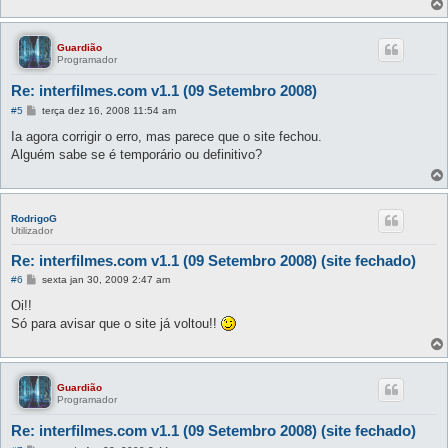
Guardião
Programador
Re: interfilmes.com v1.1 (09 Setembro 2008)
M
#5
terça dez 16, 2008 11:54 am
e
n
Ia agora corrigir o erro, mas parece que o site fechou.
s
Alguém sabe se é temporário ou definitivo?
a
g
e
m
RodrigoG
Utilizador
Re: interfilmes.com v1.1 (09 Setembro 2008) (site fechado)
M
#6
sexta jan 30, 2009 2:47 am
e
n
Oi!!
s
Só para avisar que o site já voltou!!
a
g
e
m
Guardião
Programador
Re: interfilmes.com v1.1 (09 Setembro 2008) (site fechado)