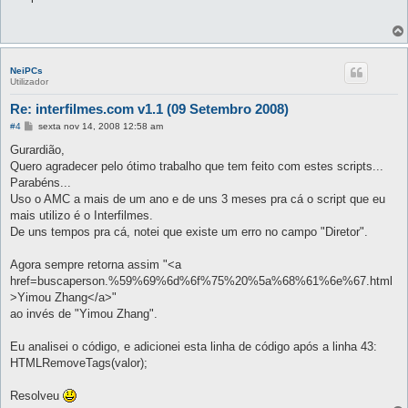
s
a
g
e
m
NeiPCs
Utilizador
Re: interfilmes.com v1.1 (09 Setembro 2008)
M
#4
sexta nov 14, 2008 12:58 am
e
n
Gurardião,
s
Quero agradecer pelo ótimo trabalho que tem feito com estes scripts...
a
g
Parabéns...
e
Uso o AMC a mais de um ano e de uns 3 meses pra cá o script que eu
m
mais utilizo é o Interfilmes.
De uns tempos pra cá, notei que existe um erro no campo "Diretor".
Agora sempre retorna assim "<a
href=buscaperson.%59%69%6d%6f%75%20%5a%68%61%6e%67.html
>Yimou Zhang</a>"
ao invés de "Yimou Zhang".
Eu analisei o código, e adicionei esta linha de código após a linha 43:
HTMLRemoveTags(valor);
Resolveu