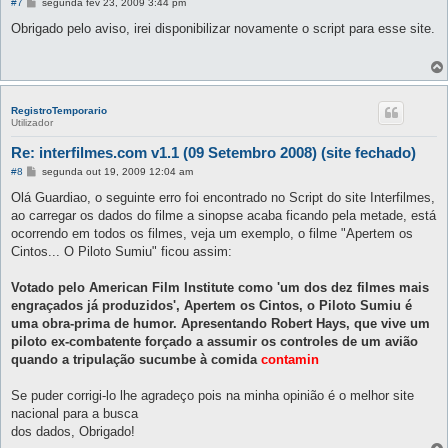
M
#7
segunda fev 23, 2009 3:44 pm
e
n
Obrigado pelo aviso, irei disponibilizar novamente o script para esse site.
s
a
g
e
m
RegistroTemporario
Utilizador
Re: interfilmes.com v1.1 (09 Setembro 2008) (site fechado)
M
#8
segunda out 19, 2009 12:04 am
e
n
Olá Guardiao, o seguinte erro foi encontrado no Script do site Interfilmes,
s
ao carregar os dados do filme a sinopse acaba ficando pela metade, está
a
g
ocorrendo em todos os filmes, veja um exemplo, o filme "Apertem os
e
Cintos... O Piloto Sumiu" ficou assim:
m
Votado pelo American Film Institute como 'um dos dez filmes mais
engraçados já produzidos', Apertem os Cintos, o Piloto Sumiu é
uma obra-prima de humor. Apresentando Robert Hays, que vive um
piloto ex-combatente forçado a assumir os controles de um avião
quando a tripulação sucumbe à comida
contamin
Se puder corrigi-lo lhe agradeço pois na minha opinião é o melhor site
nacional para a busca
dos dados, Obrigado!