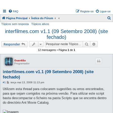
FAQ
Registe-se
Ligue-se
P
Página Principal
Índice do Fórum
Tópicos sem resposta
Tópicos ativos
e
interfilmes.com v1.1 (09 Setembro 2008) (site
s
fechado)
q
u
Pesquisar
Pesquisa 
Responder
i
12 mensagens • Página
1
de
1
s
a
Guardião
Programador
r
interfilmes.com v1.1 (09 Setembro 2008) (site
fechado)
M
#1
terça mai 13, 2008 11:13 pm
e
n
Utilizem esta thread para colocarem sugestões ou erros encontrados,
s
para que sejam corrigidos na próxima versão. Para utilizar este script
a
g
basta descompactar o ficheiro na pasta Scripts que se encontra dentro
e
do directório Ant Movie Catalog.
m