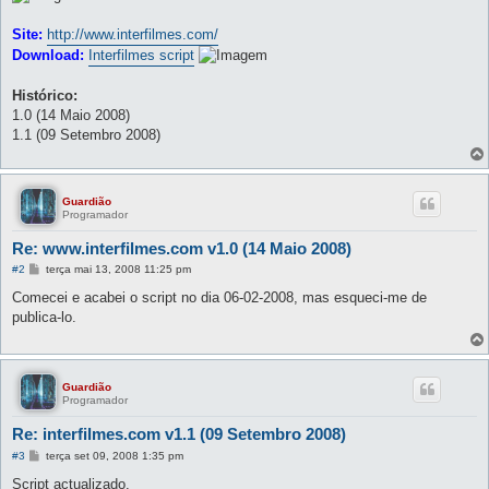
Site:
http://www.interfilmes.com/
Download:
Interfilmes script
Histórico:
1.0 (14 Maio 2008)
1.1 (09 Setembro 2008)
Guardião
Programador
Re: www.interfilmes.com v1.0 (14 Maio 2008)
M
#2
terça mai 13, 2008 11:25 pm
e
n
Comecei e acabei o script no dia 06-02-2008, mas esqueci-me de
s
publica-lo.
a
g
e
m
Guardião
Programador
Re: interfilmes.com v1.1 (09 Setembro 2008)
M
#3
terça set 09, 2008 1:35 pm
e
n
Script actualizado.