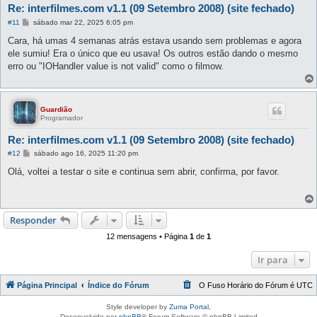
Re: interfilmes.com v1.1 (09 Setembro 2008) (site fechado)
M
#11
sábado mar 22, 2025 6:05 pm
e
n
Cara, há umas 4 semanas atrás estava usando sem problemas e agora
s
ele sumiu! Era o único que eu usava! Os outros estão dando o mesmo
a
g
erro ou "IOHandler value is not valid" como o filmow.
e
m
Guardião
Programador
Re: interfilmes.com v1.1 (09 Setembro 2008) (site fechado)
M
#12
sábado ago 16, 2025 11:20 pm
e
n
Olá, voltei a testar o site e continua sem abrir, confirma, por favor.
s
a
g
e
m
Responder
12 mensagens • Página
1
de
1
Ir para
Página Principal
Índice do Fórum
O Fuso Horário do Fórum é
UTC
Style developer by
Zuma Portal
,
Desenvolvido por
phpBB
® Forum Software © phpBB Limited