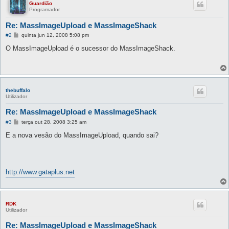
Guardião
Programador
Re: MassImageUpload e MassImageShack
M
#2
quinta jun 12, 2008 5:08 pm
e
n
O MassImageUpload é o sucessor do MassImageShack.
s
a
g
e
m
thebuffalo
Utilizador
Re: MassImageUpload e MassImageShack
M
#3
terça out 28, 2008 3:25 am
e
n
E a nova vesão do MassImageUpload, quando sai?
s
a
g
e
m
http://www.gataplus.net
RDK
Utilizador
Re: MassImageUpload e MassImageShack