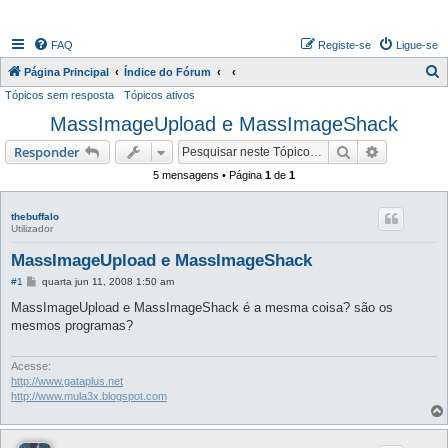
FAQ
Registe-se
Ligue-se
P
Página Principal
Índice do Fórum
Tópicos sem resposta
Tópicos ativos
e
MassImageUpload e MassImageShack
s
q
Pesquisar
Pesquisa 
Responder
u
5 mensagens • Página
1
de
1
i
s
thebuffalo
Utilizador
a
MassImageUpload e MassImageShack
r
M
#1
quarta jun 11, 2008 1:50 am
e
n
MassImageUpload e MassImageShack é a mesma coisa? são os
s
mesmos programas?
a
g
e
m
Acesse:
http://www.gataplus.net
http://www.mula3x.blogspot.com