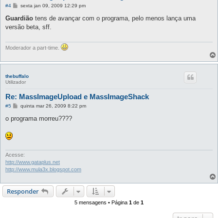
M
#4
sexta jan 09, 2009 12:29 pm
e
n
Guardião
tens de avançar com o programa, pelo menos lança uma
s
versão beta, sff.
a
g
e
m
Moderador a part-time.
thebuffalo
Utilizador
Re: MassImageUpload e MassImageShack
M
#5
quinta mar 26, 2009 8:22 pm
e
n
o programa morreu????
s
a
g
e
m
Acesse:
http://www.gataplus.net
http://www.mula3x.blogspot.com
Responder
5 mensagens • Página
1
de
1