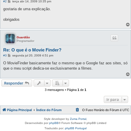
M
#2
terça abr 14, 2009 10:35 pm
e
n
gostaria de uma explicação.
s
a
g
obrigados
e
m
Guardião
Programador
Re: O que é o Movie Finder?
M
#3
segunda jul 20, 2009 4:51 pm
e
n
O MovieFinder basicamente faz o mesmo que o Google faz aos sites, só
s
que o meu script dedica-se exclusivamente a filmes.
a
g
e
m
Responder
3 mensagens • Página
1
de
1
Ir para
Página Principal
Índice do Fórum
O Fuso Horário do Fórum é
UTC
Style developer by
Zuma Portal
,
Desenvolvido por
phpBB
® Forum Software © phpBB Limited
Traduzido por:
phpBB Portugal