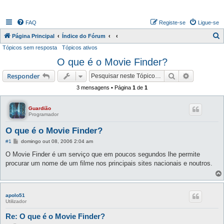
FAQ
Registe-se
Ligue-se
P
Página Principal
Índice do Fórum
Tópicos sem resposta
Tópicos ativos
e
O que é o Movie Finder?
s
q
Pesquisar
Pesquisa 
Responder
u
3 mensagens • Página
1
de
1
i
s
Guardião
Programador
a
O que é o Movie Finder?
r
M
#1
domingo out 08, 2006 2:04 am
e
n
O Movie Finder é um serviço que em poucos segundos lhe permite
s
procurar um nome de um filme nos principais sites nacionais e noutros.
a
g
e
m
apolo51
Utilizador
Re: O que é o Movie Finder?